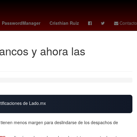
nse - braga
stuttgart - dortmund
Denuncia
PasswordManager
Cristhian Ruiz
Contacto
bancos y ahora las
otificaciones de Lado.mx
as tienen menos margen para deslindarse de los despachos de