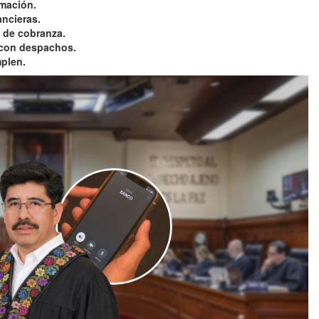
rmación.
ancieras.
 de cobranza.
 con despachos.
plen.