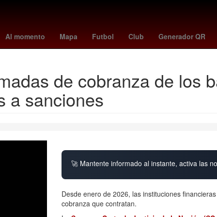
 York
2024
real betis - rcd espanyol
14 de septiembre
moreire
Al momento
Mapa
Futbol
Club
Generador QR
llamadas de cobranza de los 
s a sanciones
🚀 Mantente informado al instante, activa las n
Desde enero de 2026, las instituciones financier
cobranza que contratan.