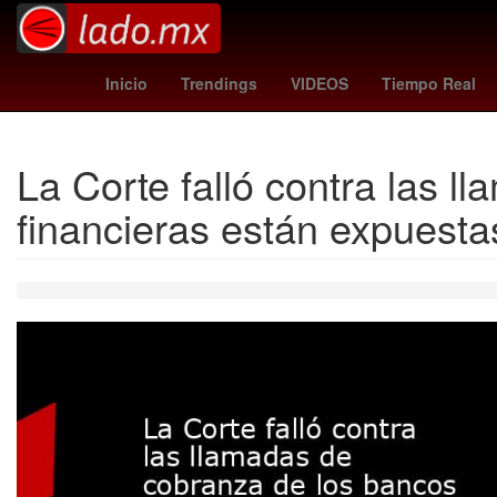
psv - nac
Gobierno
27 de marzo
Nueva
Inicio
Trendings
VIDEOS
Tiempo Real
La Corte falló contra las 
financieras están expuesta