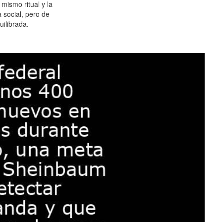
 mismo ritual y la
 social, pero de
ilibrada.