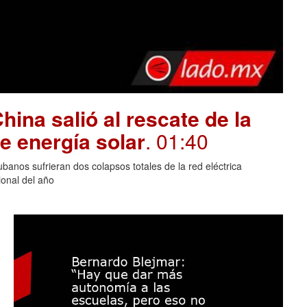
hina salió al rescate de la
e energía solar
. 01:40
banos sufrieran dos colapsos totales de la red eléctrica
onal del año