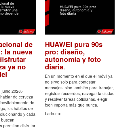
acional de
HUAWEI pura 90s
: la nueva
pro: diseño,
isfrutar
autonomía y foto
.
za ya no
diaria
el
En un momento en el que el móvil ya
no sirve solo para contestar
mensajes, sino también para trabajar,
 junio 2026.-
registrar recuerdos, navegar la ciudad
hablar de cerveza
y resolver tareas cotidianas, elegir
 inevitablemente de
bien importa más que nunca.
go, los hábitos de
Lado.mx
olucionando y cada
 buscan
es permitan disfrutar