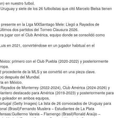
) en nuestro futbol.
Uruguay y siete de los 26 futbolistas que citó Marcelo Bielsa tienen
y presente en la Liga MXSantiago Mele: Llegó a Rayados de
 últimos dos partidos del Torneo Clausura 2026.
ra jugar con el Club América, equipo donde se consolidó como
uis en 2021, convirtiéndose en un jugador habitual en el
éxico; primero con el Club Puebla (2020-2022) y posteriormente
uropa.
 procedente de la MLS y se convirtió en una pieza clave.
po después del Mundial.
ria en México.
, Rayados de Monterrey (2022-2024), Club América (2024-2026) y
delantero destacado para América (2019-2023) y posteriormente para
o goleador en ambos equipos.
Portugal (Getty Images) La lista de 26 convocados de Uruguay para
onal (Brasil)Fernando Muslera – Estudiantes de La Plata
ensas:Guillermo Varela – Flamengo (Brasil)Ronald Araújo –