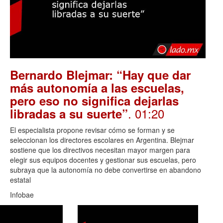
Bernardo Blejmar: “Hay que dar
más autonomía a las escuelas,
pero eso no significa dejarlas
. 01:20
libradas a su suerte”
El especialista propone revisar cómo se forman y se
seleccionan los directores escolares en Argentina. Blejmar
sostiene que los directivos necesitan mayor margen para
elegir sus equipos docentes y gestionar sus escuelas, pero
subraya que la autonomía no debe convertirse en abandono
estatal
Infobae