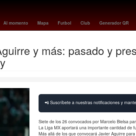
 Hamraoui
remo - santos
Luuk de Jong
precio del dólar hoy
Lo
Al momento
Mapa
Futbol
Club
Generador QR
guirre y más: pasado y pres
ay
📲 Suscríbete a nuestras notificaciones y mante
Siete de los 26 convocados por Marcelo Bielsa par
La Liga MX aportará una importante cantidad de fu
Más allá de los que convocará Javier Aguirre para