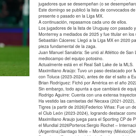
jugadores que se desempeñan (o se desempeñaron
Este domingo se publicó la lista de convocados de 
presente o pasado en la Liga MX.
A continuación, repasamos cada uno de ellos.
Los jugadores de la lista de Uruguay con pasado 
Monterrey a mediados de 2025 y fue titular en los
Sebastián Cáceres: Llegó a la Liga MX en 2020 pa
pieza fundamental de la zaga.
Juan Manuel Sanabria: Se unió al Atlético de San L
mediocampo del equipo potosino.
Actualmente está en el Real Salt Lake de la MLS.
Maximiliano Araújo: Tuvo un paso destacado por M
con Toluca (2023-2024), antes de dar el salto a E
Brian Rodríguez: Fichó por América en el año 2022
Sin embargo, todo apunta a que cambiará de equi
Rodrigo Aguirre: Cuenta con una extensa trayecto
Ha vestido las camisetas del Necaxa (2021-2022)
Tigres (a partir de 2026)Federico Viñas: Fue un 
el Club León (2023-2024), logrando destacar com
Maximiliano Araujo juega para el Sporting CP de 
el Mundial 2026Porteros:Sergio Rochet – Internaci
(Argentina)Santiago Mele – Monterrey (México)Def