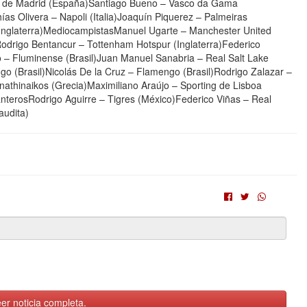
o de Madrid (España)Santiago Bueno – Vasco da Gama
as Olivera – Napoli (Italia)Joaquín Piquerez – Palmeiras
Inglaterra)MediocampistasManuel Ugarte – Manchester United
)Rodrigo Bentancur – Tottenham Hotspur (Inglaterra)Federico
 – Fluminense (Brasil)Juan Manuel Sanabria – Real Salt Lake
o (Brasil)Nicolás De la Cruz – Flamengo (Brasil)Rodrigo Zalazar –
anathinaikos (Grecia)Maximiliano Araújo – Sporting de Lisboa
nterosRodrigo Aguirre – Tigres (México)Federico Viñas – Real
audita)
er noticia completa.