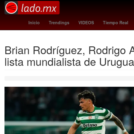
festividad
Gobierno
Tierra
Kheira
Inicio
Trendings
VIDEOS
Tiempo Real
Brian Rodríguez, Rodrigo A
lista mundialista de Urugu