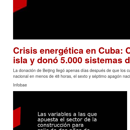
Crisis energética en Cuba: C
isla y donó 5.000 sistemas d
La donación de Beijing llegó apenas días después de que los cu
nacional en menos de 48 horas, el sexto y séptimo apagón naci
Infobae