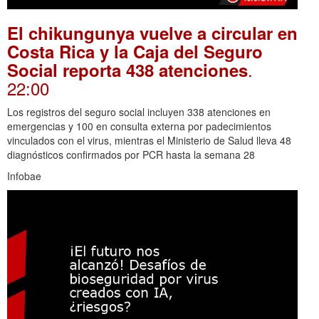
El chikungunya vuelve a circular en
Costa Rica y la Caja del Seguro
.
Social reporta 438 atenciones
22:00
Los registros del seguro social incluyen 338 atenciones en
emergencias y 100 en consulta externa por padecimientos
vinculados con el virus, mientras el Ministerio de Salud lleva 48
diagnósticos confirmados por PCR hasta la semana 28
Infobae