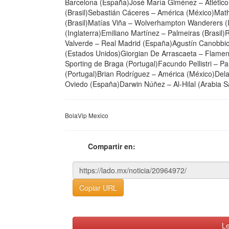
Barcelona (España)José María Giménez – Atlétic
(Brasil)Sebastián Cáceres – América (México)Mathí
(Brasil)Matías Viña – Wolverhampton Wanderers (
(Inglaterra)Emiliano Martínez – Palmeiras (Brasil
Valverde – Real Madrid (España)Agustín Canobbio
(Estados Unidos)Giorgian De Arrascaeta – Flameng
Sporting de Braga (Portugal)Facundo Pellistri – P
(Portugal)Brian Rodríguez – América (México)Dela
Oviedo (España)Darwin Núñez – Al-Hilal (Arabia S
BolaVip Mexico
Compartir en:
Copiar URL
Le