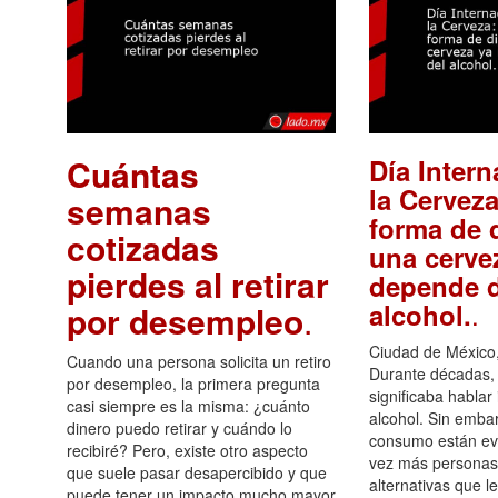
Cuántas
Día Intern
la Cerveza
semanas
forma de d
cotizadas
una cerve
pierdes al retirar
depende d
.
alcohol.
por desempleo
.
Ciudad de México,
Cuando una persona solicita un retiro
Durante décadas, 
por desempleo, la primera pregunta
significaba hablar
casi siempre es la misma: ¿cuánto
alcohol. Sin embar
dinero puedo retirar y cuándo lo
consumo están ev
recibiré? Pero, existe otro aspecto
vez más personas
que suele pasar desapercibido y que
alternativas que l
puede tener un impacto mucho mayor