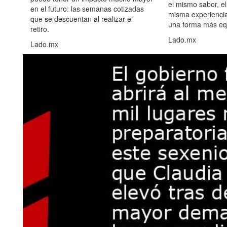
el mismo sabor, el
en el futuro: las semanas cotizadas
misma experiencia
que se descuentan al realizar el
una forma más equ
retiro.
Lado.mx
Lado.mx