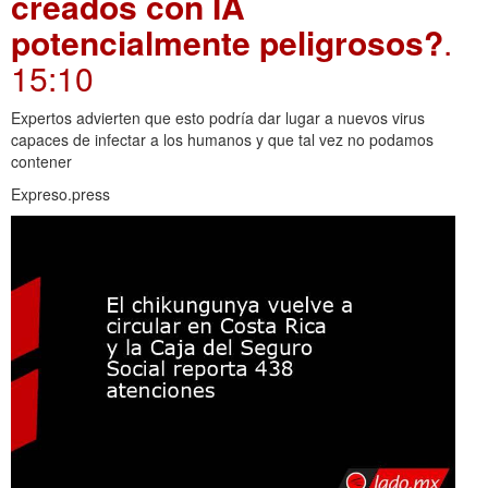
creados con IA
potencialmente peligrosos?
.
15:10
Expertos advierten que esto podría dar lugar a nuevos virus
capaces de infectar a los humanos y que tal vez no podamos
contener
Expreso.press