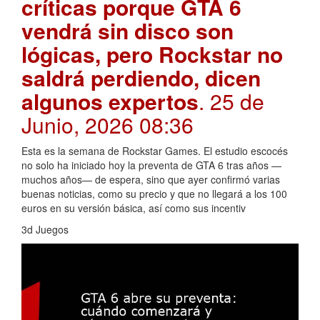
críticas porque GTA 6
vendrá sin disco son
lógicas, pero Rockstar no
saldrá perdiendo, dicen
algunos expertos
. 25 de
Junio, 2026 08:36
Esta es la semana de Rockstar Games. El estudio escocés
no solo ha iniciado hoy la preventa de GTA 6 tras años —
muchos años— de espera, sino que ayer confirmó varias
buenas noticias, como su precio y que no llegará a los 100
euros en su versión básica, así como sus incentiv
3d Juegos