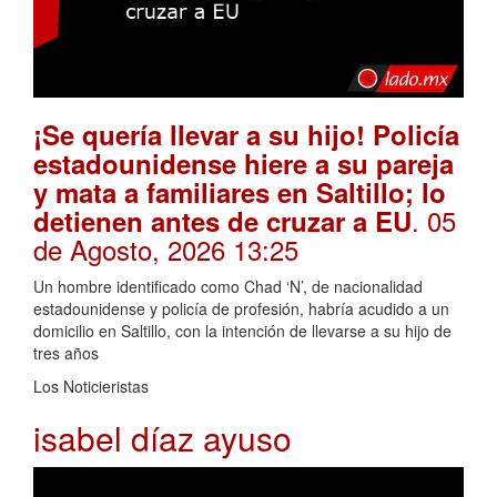
¡Se quería llevar a su hijo! Policía
estadounidense hiere a su pareja
y mata a familiares en Saltillo; lo
. 05
detienen antes de cruzar a EU
de Agosto, 2026 13:25
Un hombre identificado como Chad ‘N’, de nacionalidad
estadounidense y policía de profesión, habría acudido a un
domicilio en Saltillo, con la intención de llevarse a su hijo de
tres años
Los Noticieristas
isabel díaz ayuso