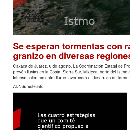
Se esperan tormentas con ra
granizo en diversas regione
Oaxaca de Juárez, 6 de agosto. La Coordinación Estatal de Pr
prevén lluvias en la Costa, Sierra Sur, Mixteca, norte del Ist
intenso calentamiento diurno favorecerá el desarrollo de torm
ADNSureste.info