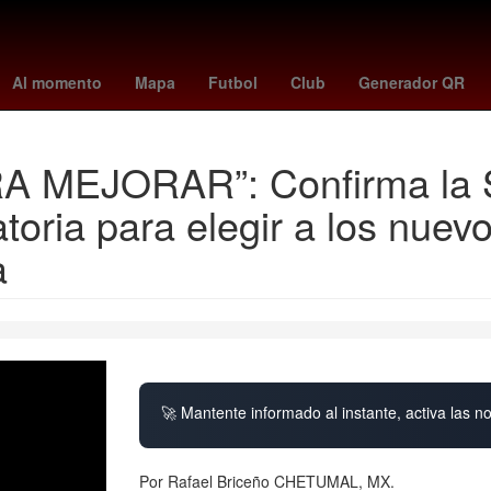
Aguascalientes
Europa League Final
Oficina de la Presidencia 
Al momento
Mapa
Futbol
Club
Generador QR
EJORAR”: Confirma la Sec
toria para elegir a los nuev
a
🚀 Mantente informado al instante, activa las n
Por Rafael Briceño CHETUMAL, MX.