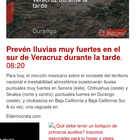
Prevén lluvias muy fuertes en el
.
sur de Veracruz durante la tarde
08:20
Para hoy, el monzón mexicano sobre el noroeste del territorio
nacional e inestabilidad atmosférica ocasionarán lluvias
puntuales muy fuertes en Sonora (este), Chihuahua (oeste) y
Sinaloa (norte y centro); puntuales fuertes en Durango
(oeste); y chubascos en Baja California y Baja California Sur.
A su vez, una vaguada en
Eldemocrata.com