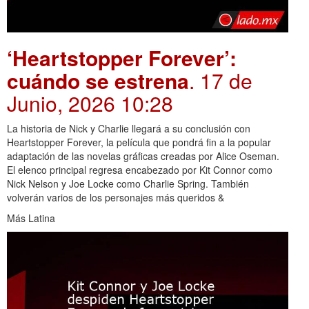
‘Heartstopper Forever’:
cuándo se estrena
. 17 de
Junio, 2026 10:28
La historia de Nick y Charlie llegará a su conclusión con
Heartstopper Forever, la película que pondrá fin a la popular
adaptación de las novelas gráficas creadas por Alice Oseman.
El elenco principal regresa encabezado por Kit Connor como
Nick Nelson y Joe Locke como Charlie Spring. También
volverán varios de los personajes más queridos &
Más Latina