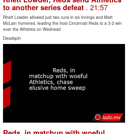
. 21:57
to another series defeat
Rhett Lowder allowed just two runs in six innings and Matt
McLain homered, leading the host Cincinnati Reds to a 3-2 win
over the Athletics on Wednesd
Deadspin
Reds, in matchup with woeful