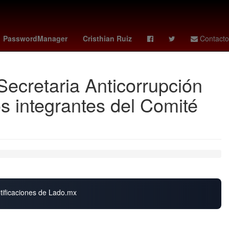
de la República
Desalojo
México
Chihuahua
PasswordManager
Cristhian Ruiz
Contacto
retaria Anticorrupción
os integrantes del Comité
otificaciones de Lado.mx