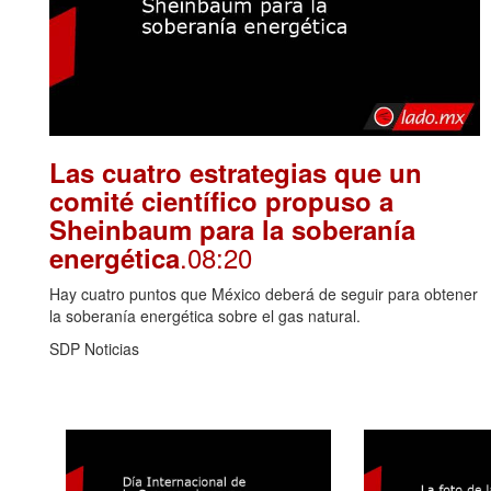
Las cuatro estrategias que un
comité científico propuso a
Sheinbaum para la soberanía
.08:20
energética
Hay cuatro puntos que México deberá de seguir para obtener
la soberanía energética sobre el gas natural.
SDP Noticias