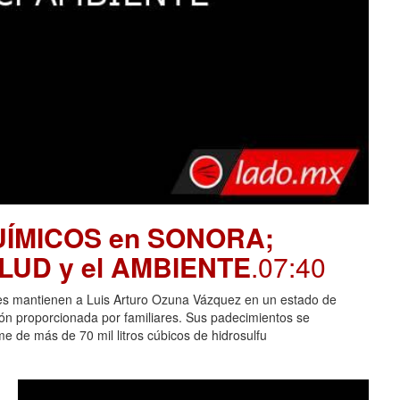
UÍMICOS en SONORA;
SALUD y el AMBIENTE
.07:40
es mantienen a Luis Arturo Ozuna Vázquez en un estado de
ción proporcionada por familiares. Sus padecimientos se
 de más de 70 mil litros cúbicos de hidrosulfu