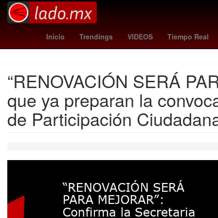
Semana Santa
Temporada
2024
Denuncia
Inicio
Trendings
VIDEOS
Tiempo Real
“RENOVACIÓN SERÁ PARA M
que ya preparan la convoca
de Participación Ciudadan