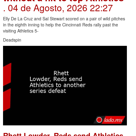
. 04 de Agosto, 2026 22:27
Elly De La Cruz and Sal Stewart scored on a pair of wild pitches
in the eighth inning to help the Cincinnati Reds rally past the
visiting Athletics 5-
Deadspin
Rhett Lowder, Reds send Athletics