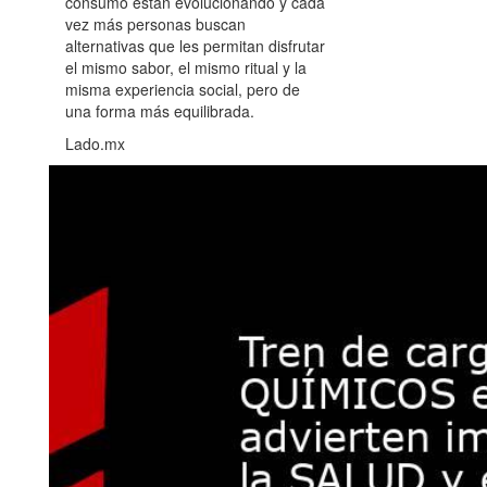
consumo están evolucionando y cada
vez más personas buscan
alternativas que les permitan disfrutar
el mismo sabor, el mismo ritual y la
misma experiencia social, pero de
una forma más equilibrada.
Lado.mx