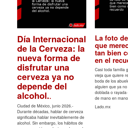
Día Internacional
La foto de
que merec
de la Cerveza: la
tan bien 
nueva forma de
en el rec
disfrutar una
Casi toda familia 
cerveza ya no
vieja que quiere re
boda de los abuelo
depende del
alguien que ya no 
alcohol.
.
doblada o rayada
de mano en mano 
Ciudad de México, junio 2026.-
Lado.mx
Durante décadas, hablar de cerveza
significaba hablar inevitablemente de
alcohol. Sin embargo, los hábitos de