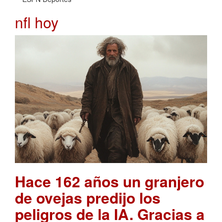
nfl hoy
Hace 162 años un granjero
de ovejas predijo los
peligros de la IA. Gracias a