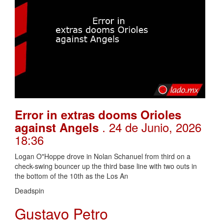
Error in extras dooms Orioles
. 24 de Junio, 2026
against Angels
18:36
Logan O"Hoppe drove in Nolan Schanuel from third on a
check-swing bouncer up the third base line with two outs in
the bottom of the 10th as the Los An
Deadspin
Gustavo Petro