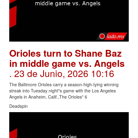
Orioles turn to Shane Baz
in middle game vs. Angels
. 23 de Junio, 2026 10:16
The Baltimore Orioles carry a season-high-tying winning
streak into Tuesday night"s game with the Los Angeles
Angels in Anaheim, Calif.,The Orioles" 6
Deadspin