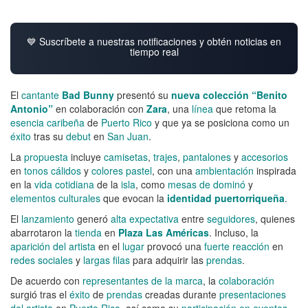
💙 Suscríbete a nuestras notificaciones y obtén noticias en
tiempo real
El
cantante
Bad Bunny
presentó su
nueva colección “Benito
Antonio”
en colaboración con
Zara
, una
línea
que retoma la
esencia caribeña
de
Puerto Rico
y que ya se posiciona como un
éxito
tras su
debut
en
San Juan
.
La
propuesta
incluye
camisetas
,
trajes
,
pantalones
y
accesorios
en
tonos cálidos
y
colores pastel
, con una
ambientación
inspirada
en la
vida cotidiana
de la
isla
, como
mesas de dominó
y
elementos culturales
que evocan la
identidad puertorriqueña
.
El
lanzamiento
generó
alta expectativa
entre
seguidores
, quienes
abarrotaron la
tienda
en
Plaza Las Américas
. Incluso, la
aparición del artista
en el
lugar
provocó una
fuerte reacción
en
redes sociales
y
largas filas
para adquirir las
prendas
.
De acuerdo con
representantes de la marca
, la
colaboración
surgió tras el
éxito
de
prendas
creadas durante
presentaciones
del artista
en
Puerto Rico
, así como su
participación en eventos