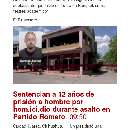
adolescente que inicio el tiroteo en Bangkok sufría
"estrés académico".
El Financiero
Sentencian a 12 años de
prisión a hombre por
hom.ici.dio durante asalto en
. 09:50
Partido Romero
Ciudad Juárez, Chihuahua. — Un juez dictó una