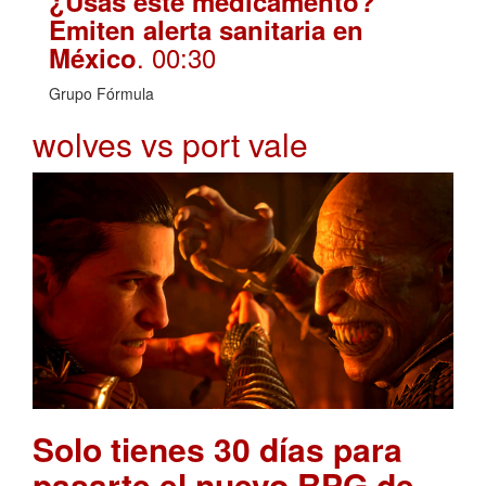
¿Usas este medicamento?
Emiten alerta sanitaria en
. 00:30
México
Grupo Fórmula
wolves vs port vale
Solo tienes 30 días para
pasarte el nuevo RPG de