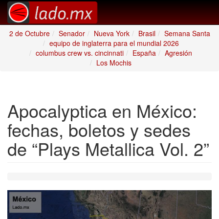
2 de Octubre
Senador
Nueva York
Brasil
Semana Santa
equipo de inglaterra para el mundial 2026
columbus crew vs. cincinnati
España
Agresión
Los Mochis
Apocalyptica en México:
fechas, boletos y sedes
de “Plays Metallica Vol. 2”