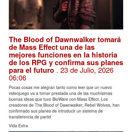
The Blood of Dawnwalker tomará
de Mass Effect una de las
mejores funciones en la historia
de los RPG y confirma sus planes
. 23 de Julio, 2026
para el futuro
06:06
Pocas cosas me alegran tanto como leer que un nuevo
videojuego va a tomar prestada una de las muchísimas
buenas ideas que tuvo BioWare con Mass Effect. Los
creadores de The Blood of Dawnwalker, Rebel Wolves, han
confirmado sus planes de introducir un sistema de
transferencia de partid
Vida Extra