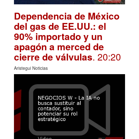
Dependencia de México
del gas de EE.UU.: el
90% importado y un
apagón a merced de
cierre de válvulas
. 20:20
Aristegui Noticias