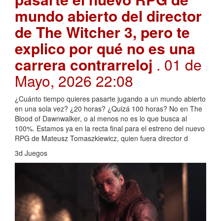
mundo abierto del director
de The Witcher 3, pero te
explico por qué no es una
carrera contrarreloj
. 01 de
Mayo, 2026 22:08
¿Cuánto tiempo quieres pasarte jugando a un mundo abierto
en una sola vez? ¿20 horas? ¿Quizá 100 horas? No en The
Blood of Dawnwalker, o al menos no es lo que busca al
100%. Estamos ya en la recta final para el estreno del nuevo
RPG de Mateusz Tomaszkiewicz, quien fuera director d
3d Juegos