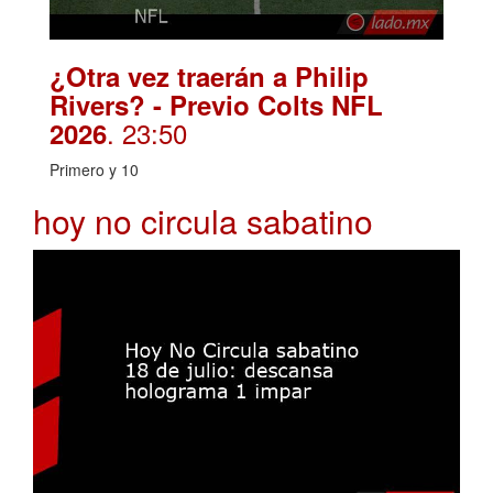
¿Otra vez traerán a Philip
Rivers? - Previo Colts NFL
. 23:50
2026
Primero y 10
hoy no circula sabatino