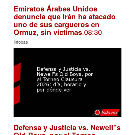
Emiratos Árabes Unidos
denuncia que Irán ha atacado
uno de sus cargueros en
.08:30
Ormuz, sin víctimas
Infobae
Defensa y Justicia vs. Newell"s
Old Boys, por el Torneo