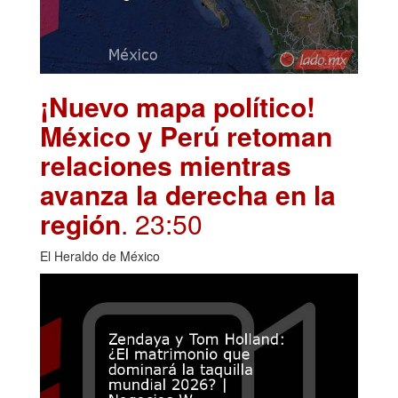
¡Nuevo mapa político!
México y Perú retoman
relaciones mientras
avanza la derecha en la
región
. 23:50
El Heraldo de México