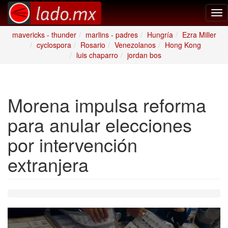
Tog
nav
mavericks - thunder
marlins - padres
Hungría
Ezra Miller
cyclospora
Rosario
Venezolanos
Hong Kong
luis chaparro
jordan bos
Morena impulsa reforma
para anular elecciones
por intervención
extranjera