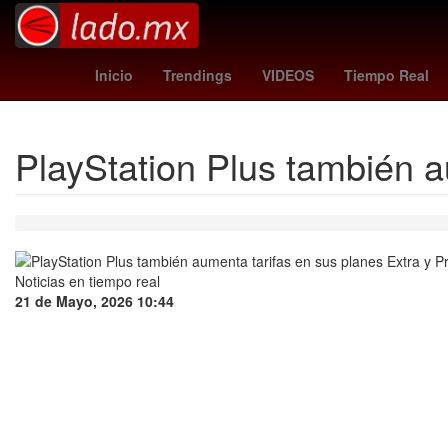
Evangelio de hoy
chargers - vikings
Inicio
Trendings
VIDEOS
Tiempo Real
PlayStation Plus también a
21 de Mayo, 2026 10:44