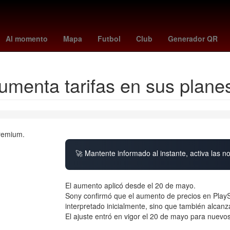
China
Gobierno
cometa interestelar
Barbados
Dólar estadoun
Al momento
Mapa
Futbol
Club
Generador QR
umenta tarifas en sus plan
🚀 Mantente informado al instante, activa las n
El aumento aplicó desde el 20 de mayo.
Sony confirmó que el aumento de precios en PlaySt
interpretado inicialmente, sino que también alcanz
El ajuste entró en vigor el 20 de mayo para nuevo