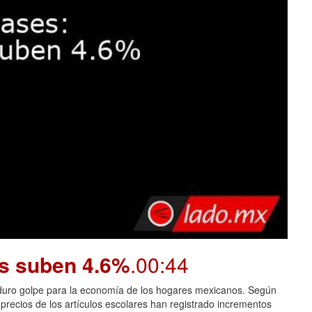
os suben 4.6%
.00:44
n duro golpe para la economía de los hogares mexicanos. Según
 precios de los artículos escolares han registrado incrementos