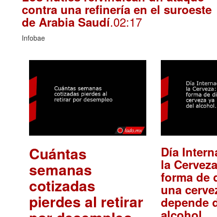
contra una refinería en el suroeste
.02:17
de Arabia Saudí
Infobae
Cuántas
Día Intern
la Cerveza
semanas
forma de d
cotizadas
una cerve
pierdes al retirar
depende d
.
alcohol.