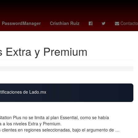
idense
2024
Cashless
Usumacinta
PasswordManager
Cristhian Ruiz
Contacto
es Extra y Premium
otificaciones de Lado.mx
ation Plus no se limita al plan Essential, como se había
a a los niveles Extra y Premium.
s clientes en regiones seleccionadas, bajo el argumento de …