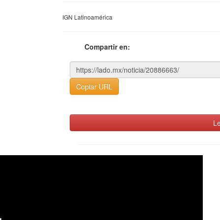
IGN Latinoamérica
Compartir en:
Copiar URL
Le