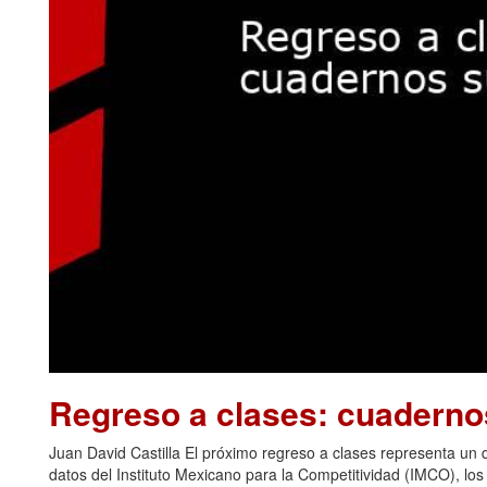
Regreso a clases: cuadern
Juan David Castilla El próximo regreso a clases representa u
datos del Instituto Mexicano para la Competitividad (IMCO), los