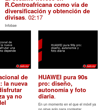
R.Centroafricana como vía de
diversificación y obtención de
. 02:17
divisas
Infobae
acional de
HUAWEI pura 90s
: la nueva
pro: diseño,
isfrutar
autonomía y foto
.
za ya no
diaria
el
En un momento en el que el móvil ya
no sirve solo para contestar