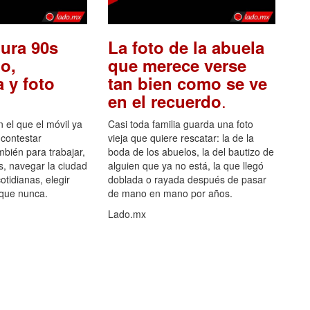
ura 90s
La foto de la abuela
o,
que merece verse
 y foto
tan bien como se ve
.
en el recuerdo
el que el móvil ya
Casi toda familia guarda una foto
 contestar
vieja que quiere rescatar: la de la
mbién para trabajar,
boda de los abuelos, la del bautizo de
s, navegar la ciudad
alguien que ya no está, la que llegó
otidianas, elegir
doblada o rayada después de pasar
 que nunca.
de mano en mano por años.
Lado.mx