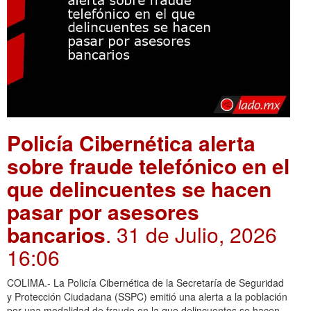
Policía Cibernética alerta
sobre fraude telefónico en el
que delincuentes se hacen
pasar por asesores
bancarios
. 31 de Julio, 2026
16:06
COLIMA.- La Policía Cibernética de la Secretaría de Seguridad
y Protección Ciudadana (SSPC) emitió una alerta a la población
por una modalidad de fraude en la que delincuentes se hacen