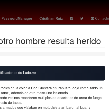
ropiedad privada
gideon mensah
america hoy
PasswordManager
Cristhian Ruiz
Contacto
otro hombre resulta herido
otificaciones de Lado.mx
rcoles en la colonia Che Guevara en Irapuato, dejó como saldo un
 Gitano”, además de otro masculino lesionado.
 donde vecinos reportaron múltiples detonaciones de arma de fuego
esto de tacos.
s armados que viajaban en motocicleta arribaron al lugar y