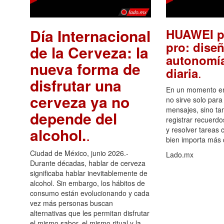
Día Internacional
HUAWEI p
pro: diseñ
de la Cerveza: la
autonomía
nueva forma de
.
diaria
disfrutar una
En un momento en 
cerveza ya no
no sirve solo para
mensajes, sino ta
depende del
registrar recuerdo
alcohol.
.
y resolver tareas c
bien importa más
Ciudad de México, junio 2026.-
Lado.mx
Durante décadas, hablar de cerveza
significaba hablar inevitablemente de
alcohol. Sin embargo, los hábitos de
consumo están evolucionando y cada
vez más personas buscan
alternativas que les permitan disfrutar
el mismo sabor, el mismo ritual y la