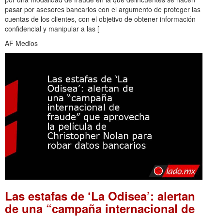
pasar por asesores bancarios con el argumento de proteger las
cuentas de los clientes, con el objetivo de obtener información
confidencial y manipular a las [
AF Medios
Las estafas de ‘La Odisea’: alertan
de una “campaña internacional de