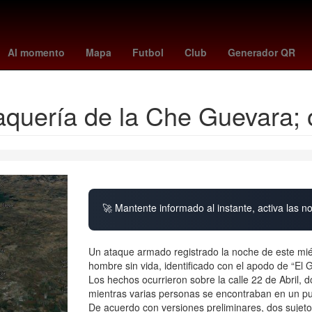
s
chucky lozano
caracol en vivo
biometría
new york city fc
P
Al momento
Mapa
Futbol
Club
Generador QR
taquería de la Che Guevara; 
🚀 Mantente informado al instante, activa las n
Un ataque armado registrado la noche de este mié
hombre sin vida, identificado con el apodo de “El
Los hechos ocurrieron sobre la calle 22 de Abril,
mientras varias personas se encontraban en un pu
De acuerdo con versiones preliminares, dos sujeto