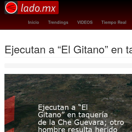
jefferson lerma
grecia quiroz
Rockstar Game
Inicio
Trendings
VIDEOS
Tiempo Real
Ejecutan a “El Gitano” en 