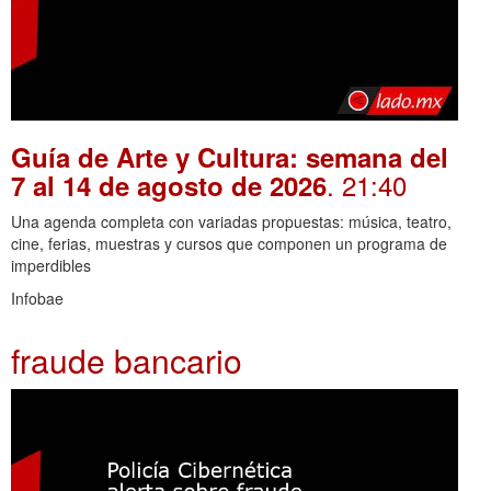
Guía de Arte y Cultura: semana del
. 21:40
7 al 14 de agosto de 2026
Una agenda completa con variadas propuestas: música, teatro,
cine, ferias, muestras y cursos que componen un programa de
imperdibles
Infobae
fraude bancario