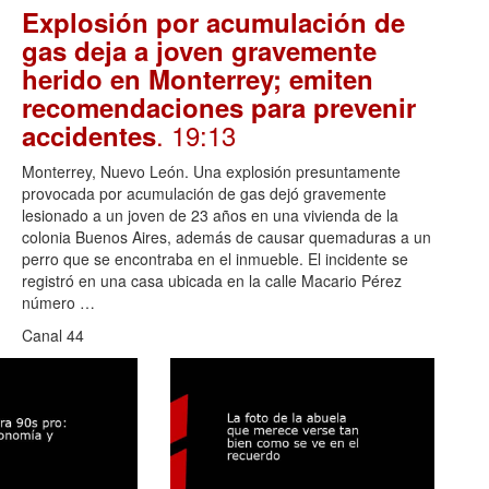
Explosión por acumulación de
gas deja a joven gravemente
herido en Monterrey; emiten
recomendaciones para prevenir
. 19:13
accidentes
Monterrey, Nuevo León. Una explosión presuntamente
provocada por acumulación de gas dejó gravemente
lesionado a un joven de 23 años en una vivienda de la
colonia Buenos Aires, además de causar quemaduras a un
perro que se encontraba en el inmueble. El incidente se
registró en una casa ubicada en la calle Macario Pérez
número …
Canal 44