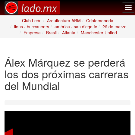
Tog
nav
Club León
Arquitectura ARM
Criptomoneda
lions - buccaneers
américa - san diego fc
26 de marzo
Empresa
Brasil
Atlanta
Manchester United
Álex Márquez se perderá
los dos próximas carreras
del Mundial