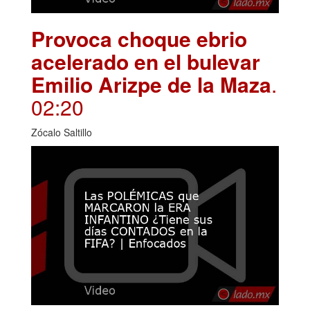
Provoca choque ebrio
acelerado en el bulevar
Emilio Arizpe de la Maza
.
02:20
Zócalo Saltillo