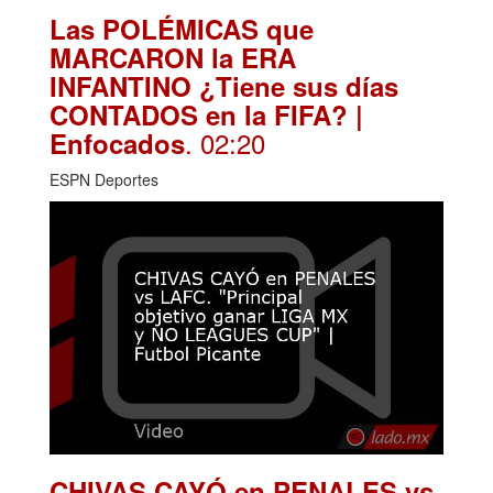
Las POLÉMICAS que
MARCARON la ERA
INFANTINO ¿Tiene sus días
CONTADOS en la FIFA? |
. 02:20
Enfocados
ESPN Deportes
CHIVAS CAYÓ en PENALES vs