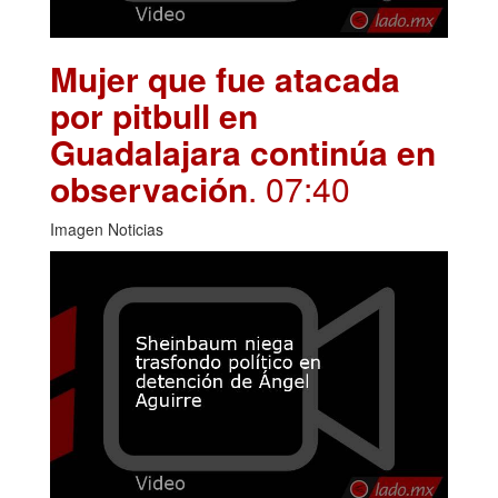
Mujer que fue atacada
por pitbull en
Guadalajara continúa en
observación
. 07:40
Imagen Noticias