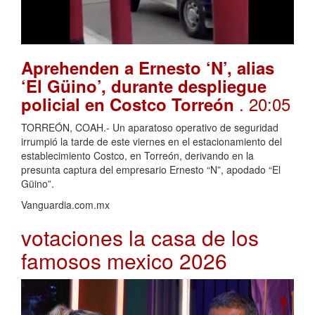
Aprehenden a Ernesto ‘N’, alias
‘El Güino’, durante despliegue
. 20:05
policial en Costco Torreón
TORREÓN, COAH.- Un aparatoso operativo de seguridad
irrumpió la tarde de este viernes en el estacionamiento del
establecimiento Costco, en Torreón, derivando en la
presunta captura del empresario Ernesto “N”, apodado “El
Güino”.
Vanguardia.com.mx
votaciones la casa de los
famosos mexico 2026