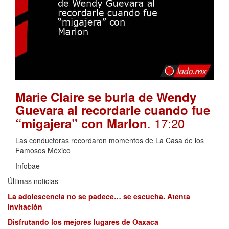
Marie Claire se burla de Wendy
Guevara al recordarle cuando fue
. 17:20
“migajera” con Marlon
Las conductoras recordaron momentos de La Casa de los
Famosos México
Infobae
Últimas noticias
La adolescencia no se padece… se escucha. Atenta
invitación
Disfrutando los mejores lugares de Oaxaca