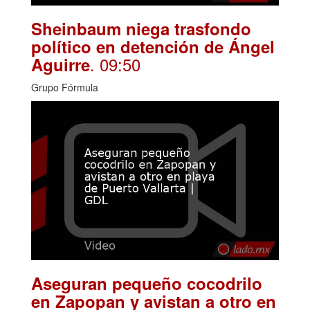
Sheinbaum niega trasfondo
político en detención de Ángel
. 09:50
Aguirre
Grupo Fórmula
Aseguran pequeño cocodrilo
en Zapopan y avistan a otro en