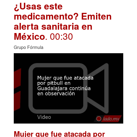
¿Usas este
medicamento? Emiten
alerta sanitaria en
México
. 00:30
Grupo Fórmula
Mujer que fue atacada por