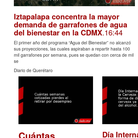
Iztapalapa concentra la mayor
demanda de garrafones de agua
.16:44
del bienestar en la CDMX
El primer año del programa “Agua del Bienestar” no alcanzó
sus proyecciones, las cuales aspiraban a repartir hasta 100
mil garrafones por semana, pues se quedan con cerca de mil
se
Diario de Querétaro
Cuántas
Día Intern