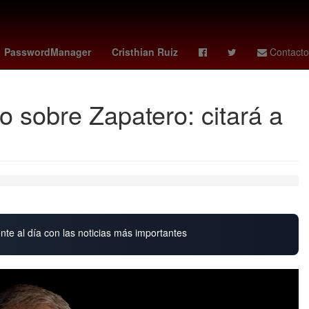
Canadá
HBO
apple el iphone 18 pro max
PasswordManager
Cristhian Ruiz
Contacto
o sobre Zapatero: citará a
nte al día con las noticias más importantes