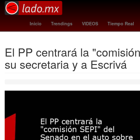
Gobierno
Perú
Nueva York
phillies - bl
Inicio
Trendings
VIDEOS
Tiempo Real
El PP centrará la "comisió
su secretaria y a Escrivá