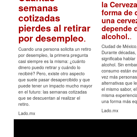
la Cerveza
semanas
forma de d
cotizadas
una cerve
pierdes al retirar
depende d
.
alcohol.
por desempleo
.
Ciudad de México,
Cuando una persona solicita un retiro
Durante décadas, 
por desempleo, la primera pregunta
significaba hablar
casi siempre es la misma: ¿cuánto
alcohol. Sin embar
dinero puedo retirar y cuándo lo
consumo están ev
recibiré? Pero, existe otro aspecto
vez más personas
que suele pasar desapercibido y que
alternativas que l
puede tener un impacto mucho mayor
el mismo sabor, el
en el futuro: las semanas cotizadas
misma experiencia
que se descuentan al realizar el
una forma más equ
retiro.
Lado.mx
Lado.mx