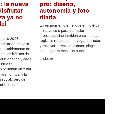
: la nueva
pro: diseño,
isfrutar
autonomía y foto
.
za ya no
diaria
el
En un momento en el que el móvil ya
no sirve solo para contestar
mensajes, sino también para trabajar,
 junio 2026.-
registrar recuerdos, navegar la ciudad
hablar de cerveza
y resolver tareas cotidianas, elegir
 inevitablemente de
bien importa más que nunca.
go, los hábitos de
Lado.mx
olucionando y cada
 buscan
es permitan disfrutar
 mismo ritual y la
 social, pero de
ilibrada.