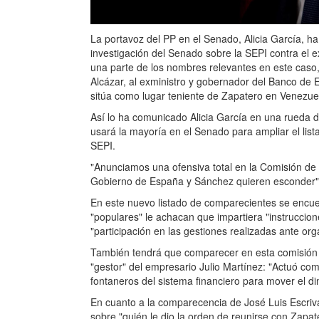
La portavoz del PP en el Senado, Alicia García, h
investigación del Senado sobre la SEPI contra el 
una parte de los nombres relevantes en este caso, 
Alcázar, al exministro y gobernador del Banco de 
sitúa como lugar teniente de Zapatero en Venezue
Así lo ha comunicado Alicia García en una rueda
usará la mayoría en el Senado para ampliar el lis
SEPI.
"Anunciamos una ofensiva total en la Comisión de 
Gobierno de España y Sánchez quieren esconder", 
En este nuevo listado de comparecientes se encuen
"populares" le achacan que impartiera "instruccion
"participación en las gestiones realizadas ante or
También tendrá que comparecer en esta comisión d
"gestor" del empresario Julio Martínez: "Actuó com
fontaneros del sistema financiero para mover el din
En cuanto a la comparecencia de José Luis Escriv
sobre "quién le dio la orden de reunirse con Zapat