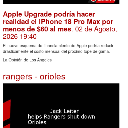
Apple Upgrade podría hacer
realidad el iPhone 18 Pro Max por
. 02 de Agosto,
menos de $60 al mes
2026 19:40
El nuevo esquema de financiamiento de Apple podría reducir
drásticamente el costo mensual del próximo tope de gama.
La Opinión de Los Ángeles
rangers - orioles