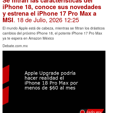
Se filtran las características del
iPhone 18, conoce sus novedades
y estrena el iPhone 17 Pro Max a
. 18 de Julio, 2026 12:25
MSI
El mundo Apple está de cabeza, mientras se filtran los drásticos
cambios del próximo iPhone 18, el potente iPhone 17 Pro Max
ya te espera en Amazon México
Debate.com.mx