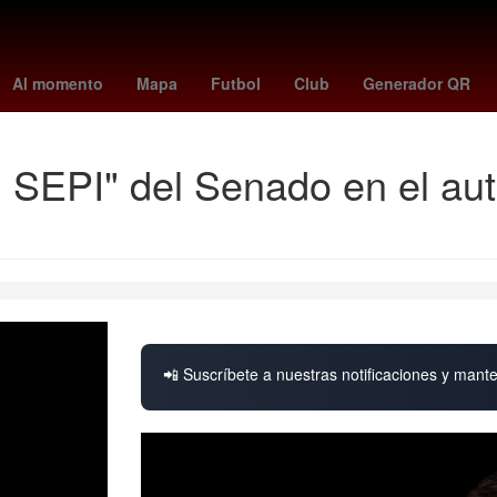
ue jays
Desalojo
Claudia Sheinbaum Pardo
Senado de México
Al momento
Mapa
Futbol
Club
Generador QR
n SEPI" del Senado en el aut
📲 Suscríbete a nuestras notificaciones y mante