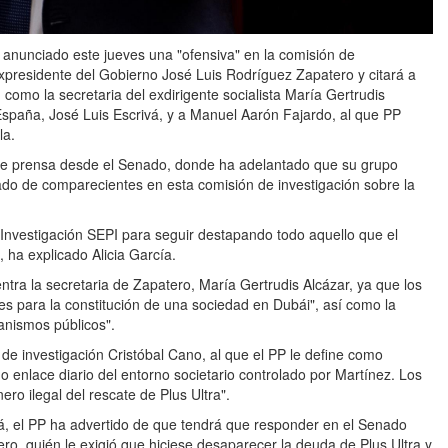
a anunciado este jueves una "ofensiva" en la comisión de
expresidente del Gobierno José Luis Rodríguez Zapatero y citará a
como la secretaria del exdirigente socialista María Gertrudis
España, José Luis Escrivá, y a Manuel Aarón Fajardo, al que PP
la.
 de prensa desde el Senado, donde ha adelantado que su grupo
tado de comparecientes en esta comisión de investigación sobre la
Investigación SEPI para seguir destapando todo aquello que el
ha explicado Alicia García.
tra la secretaria de Zapatero, María Gertrudis Alcázar, ya que los
es para la constitución de una sociedad en Dubái", así como la
ganismos públicos".
e investigación Cristóbal Cano, al que el PP le define como
o enlace diario del entorno societario controlado por Martínez. Los
ero ilegal del rescate de Plus Ultra".
á, el PP ha advertido de que tendrá que responder en el Senado
ero, quién le exigió que hiciese desaparecer la deuda de Plus Ultra y