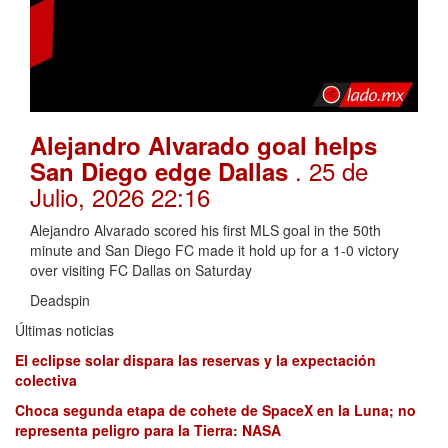
Alejandro Alvarado goal helps
. 25 de
San Diego edge Dallas
Julio, 2026 22:16
Alejandro Alvarado scored his first MLS goal in the 50th
minute and San Diego FC made it hold up for a 1-0 victory
over visiting FC Dallas on Saturday
Deadspin
Últimas noticias
El eclipse solar dispara las reservas y la expectación
colectiva
Choca segunda etapa de cohete de SpaceX en la Luna; no
representa peligro para la Tierra: NASA