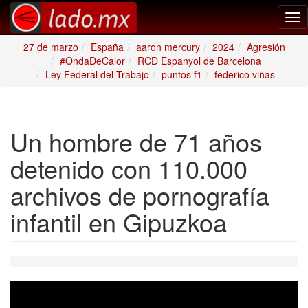
Tog
nav
27 de marzo
España
aaron mercury
2024
Agresión
#OndaDeCalor
RCD Espanyol de Barcelona
Ley Federal del Trabajo
puntos f1
federico viñas
Un hombre de 71 años
detenido con 110.000
archivos de pornografía
infantil en Gipuzkoa