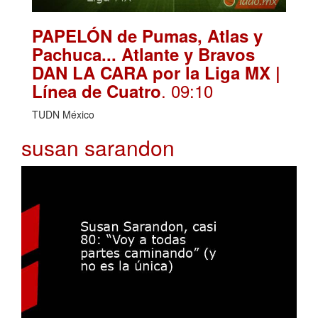
PAPELÓN de Pumas, Atlas y
Pachuca... Atlante y Bravos
DAN LA CARA por la Liga MX |
. 09:10
Línea de Cuatro
TUDN México
susan sarandon