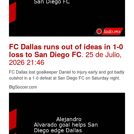
FC Dallas runs out of ideas in 1-0
. 25 de Julio,
loss to San Diego FC
2026 21:46
FC Dallas lost goalkeeper Daniel to injury early and got badly
outshot in a 1-0 defeat at San Diego FC on Saturday night.
BigSoccer.com