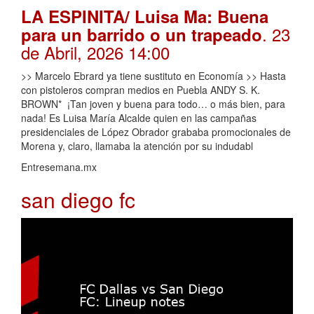
LA ESPINITA/ Luisa Ma: Buena
. 23
para un barrido o un trapeado
de Abril, 2026 14:00
>> Marcelo Ebrard ya tiene sustituto en Economía >> Hasta
con pistoleros compran medios en Puebla ANDY S. K.
BROWN* ¡Tan joven y buena para todo… o más bien, para
nada! Es Luisa María Alcalde quien en las campañas
presidenciales de López Obrador grababa promocionales de
Morena y, claro, llamaba la atención por su indudabl
Entresemana.mx
san diego fc