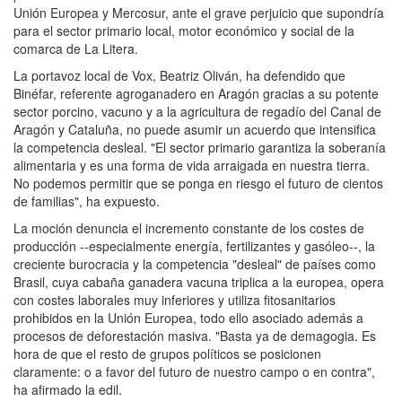
Unión Europea y Mercosur, ante el grave perjuicio que supondría
para el sector primario local, motor económico y social de la
comarca de La Litera.
La portavoz local de Vox, Beatriz Oliván, ha defendido que
Binéfar, referente agroganadero en Aragón gracias a su potente
sector porcino, vacuno y a la agricultura de regadío del Canal de
Aragón y Cataluña, no puede asumir un acuerdo que intensifica
la competencia desleal. "El sector primario garantiza la soberanía
alimentaria y es una forma de vida arraigada en nuestra tierra.
No podemos permitir que se ponga en riesgo el futuro de cientos
de familias", ha expuesto.
La moción denuncia el incremento constante de los costes de
producción --especialmente energía, fertilizantes y gasóleo--, la
creciente burocracia y la competencia "desleal" de países como
Brasil, cuya cabaña ganadera vacuna triplica a la europea, opera
con costes laborales muy inferiores y utiliza fitosanitarios
prohibidos en la Unión Europea, todo ello asociado además a
procesos de deforestación masiva. "Basta ya de demagogia. Es
hora de que el resto de grupos políticos se posicionen
claramente: o a favor del futuro de nuestro campo o en contra",
ha afirmado la edil.