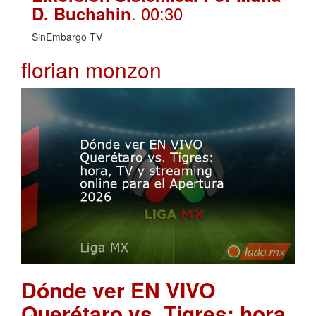
. 00:30
D. Buchahin
SinEmbargo TV
florian monzon
Dónde ver EN VIVO
Querétaro vs. Tigres: hora,