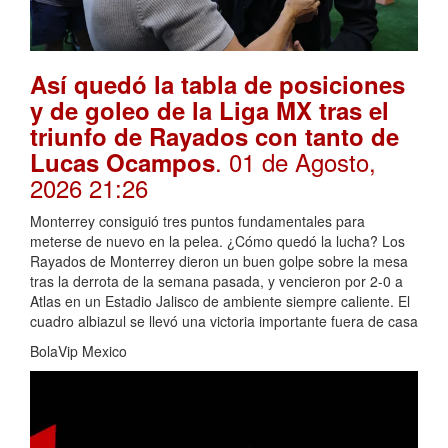
Así quedó la tabla de posiciones
y de goleo de la Liga MX tras el
triunfo de Rayados con tanto de
. 01 de Agosto,
Lucas Ocampos
2026 21:26
Monterrey consiguió tres puntos fundamentales para
meterse de nuevo en la pelea. ¿Cómo quedó la lucha? Los
Rayados de Monterrey dieron un buen golpe sobre la mesa
tras la derrota de la semana pasada, y vencieron por 2-0 a
Atlas en un Estadio Jalisco de ambiente siempre caliente. El
cuadro albiazul se llevó una victoria importante fuera de casa
BolaVip Mexico