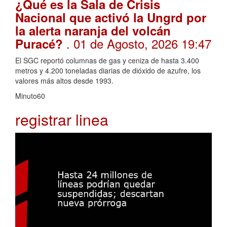
¿Qué es la Sala de Crisis
Nacional que activó la Ungrd por
la alerta naranja del volcán
. 01 de Agosto, 2026 19:47
Puracé?
El SGC reportó columnas de gas y ceniza de hasta 3.400
metros y 4.200 toneladas diarias de dióxido de azufre, los
valores más altos desde 1993.
Minuto60
registrar linea