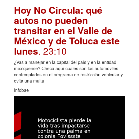
Hoy No Circula: qué
autos no pueden
transitar en el Valle de
México y de Toluca este
lunes
. 23:10
¿Vas a manejar en la capital del país y en la entidad
mexiquense? Checa aquí cuales son los automóviles
contemplados en el programa de restricción vehicular y
evita una multa
Infobae