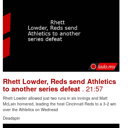
Rhett Lowder, Reds send Athletics
. 21:57
to another series defeat
Rhett Lowder allowed just two runs in six innings and Matt
McLain homered, leading the host Cincinnati Reds to a 3-2 win
over the Athletics on Wednesd
Deadspin