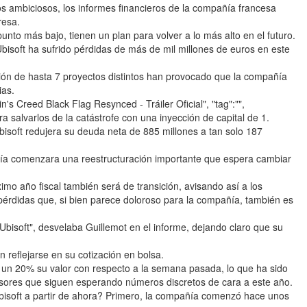
os ambiciosos, los informes financieros de la compañía francesa
resa.
nto más bajo, tienen un plan para volver a lo más alto en el futuro.
bisoft ha sufrido pérdidas de más de mil millones de euros en este
ión de hasta 7 proyectos distintos han provocado que la compañía
ias.
n's Creed Black Flag Resynced - Tráiler Oficial", "tag":"",
a salvarlos de la catástrofe con una inyección de capital de 1.
isoft redujera su deuda neta de 885 millones a tan solo 187
ñía comenzara una reestructuración importante que espera cambiar
imo año fiscal también será de transición, avisando así a los
pérdidas que, si bien parece doloroso para la compañía, también es
 Ubisoft", desvelaba Guillemot en el informe, dejando claro que su
 reflejarse en su cotización en bolsa.
 un 20% su valor con respecto a la semana pasada, lo que ha sido
sores que siguen esperando números discretos de cara a este año.
Ubisoft a partir de ahora? Primero, la compañía comenzó hace unos