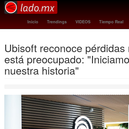
Semana Santa
Temporada
2024
Denuncia
Inicio
Trendings
VIDEOS
Tiempo Real
Ubisoft reconoce pérdidas 
está preocupado: "Iniciam
nuestra historia"