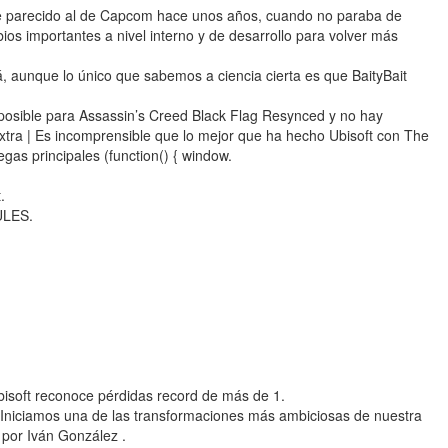
e parecido al de Capcom hace unos años, cuando no paraba de
bios importantes a nivel interno y de desarrollo para volver más
á, aunque lo único que sabemos a ciencia cierta es que BaityBait
 posible para Assassin’s Creed Black Flag Resynced y no hay
tra | Es incomprensible que lo mejor que ha hecho Ubisoft con The
egas principales (function() { window.
.
ULES.
 Ubisoft reconoce pérdidas record de más de 1.
"Iniciamos una de las transformaciones más ambiciosas de nuestra
a por Iván González .