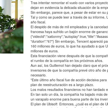
Tras intentar remontar el vuelo con varios proyect
dejan en evidencia la delicada situación de la emp
Sin embargo, parece que, a pesar de estar en su pu
Tal y como se puede leer a través de su informe, U
año fiscal.
El despido de más de mil empleados y la cancelac
francesa haya sufrido un bajón enorme de gananc
{"videoId":"xa6onmy","autoplay":true,"title":"Assassi
"duration":"67"} Sin embargo, Tencent apareció par
160 millones de euros, lo que ha ayudado a que Ub
millones de euros.
Esta financiación viene después de que la compa
el rumbo de la compañía en los próximos años.
Aun así, los Guillemot han dejado claro que el próx
inversores de que la compañía prevé otro año de 
necesario.
"Este último año fiscal fue de acción decisiva para
plan de reestructuración es a largo plazo.
Los malos resultados financieros no han tardado en
En tan solo un día, la compañía ha bajado más de
un varapalo enorme para buena parte de los inver
El plan de Ubisoft Entonces, ¿cuál es el plan de 