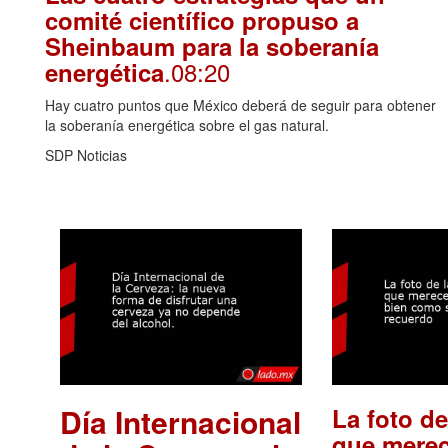
comité científico propuso a
Sheinbaum para la soberanía
.08:20
energética
Hay cuatro puntos que México deberá de seguir para obtener
la soberanía energética sobre el gas natural.
SDP Noticias
Día Internacional
La foto de
que merec