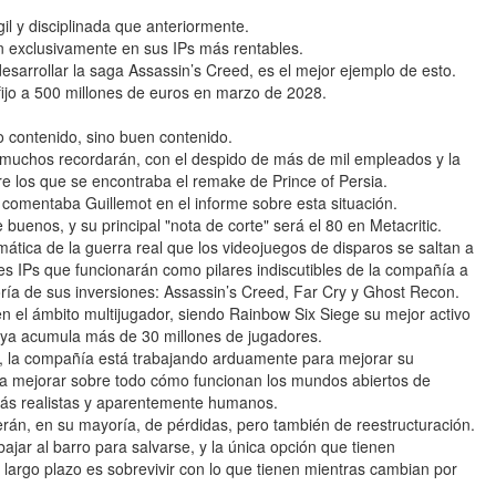
 y disciplinada que anteriormente.
n exclusivamente en sus IPs más rentables.
esarrollar la saga Assassin’s Creed, es el mejor ejemplo de esto.
 fijo a 500 millones de euros en marzo de 2028.
o contenido, sino buen contenido.
e muchos recordarán, con el despido de más de mil empleados y la
tre los que se encontraba el remake de Prince of Persia.
", comentaba Guillemot en el informe sobre esta situación.
buenos, y su principal "nota de corte" será el 80 en Metacritic.
mática de la guerra real que los videojuegos de disparos se saltan a
tres IPs que funcionarán como pilares indiscutibles de la compañía a
oría de sus inversiones: Assassin’s Creed, Far Cry y Ghost Recon.
 el ámbito multijugador, siendo Rainbow Six Siege su mejor activo
 y ya acumula más de 30 millones de jugadores.
ia, la compañía está trabajando arduamente para mejorar su
pera mejorar sobre todo cómo funcionan los mundos abiertos de
más realistas y aparentemente humanos.
serán, en su mayoría, de pérdidas, pero también de reestructuración.
jar al barro para salvarse, y la única opción que tienen
 largo plazo es sobrevivir con lo que tienen mientras cambian por