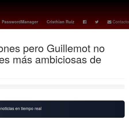
de la República
Desalojo
México
Chihuahua
PasswordManager
Cristhian Ruiz
Contacto
ones pero Guillemot no
nes más ambiciosas de
noticias en tiempo real