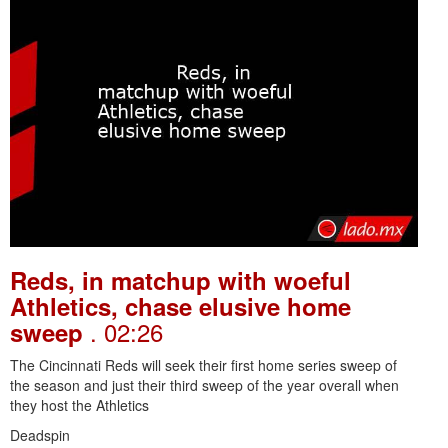
Reds, in matchup with woeful
Athletics, chase elusive home
. 02:26
sweep
The Cincinnati Reds will seek their first home series sweep of
the season and just their third sweep of the year overall when
they host the Athletics
Deadspin