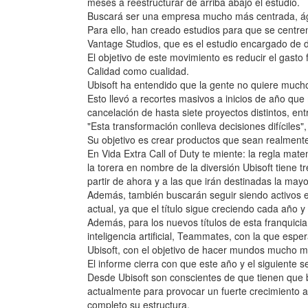
meses a reestructurar de arriba abajo el estudio.
Buscará ser una empresa mucho más centrada, ágil
Para ello, han creado estudios para que se centre
Vantage Studios, que es el estudio encargado de d
El objetivo de este movimiento es reducir el gasto
Calidad como cualidad.
Ubisoft ha entendido que la gente no quiere much
Esto llevó a recortes masivos a inicios de año qu
cancelación de hasta siete proyectos distintos, en
"Esta transformación conlleva decisiones difíciles
Su objetivo es crear productos que sean realmente 
En Vida Extra Call of Duty te miente: la regla mate
la torera en nombre de la diversión Ubisoft tiene 
partir de ahora y a las que irán destinadas la may
Además, también buscarán seguir siendo activos en
actual, ya que el título sigue creciendo cada año
Además, para los nuevos títulos de esta franquic
inteligencia artificial, Teammates, con la que es
Ubisoft, con el objetivo de hacer mundos mucho 
El informe cierra con que este año y el siguiente 
Desde Ubisoft son conscientes de que tienen que ba
actualmente para provocar un fuerte crecimiento a
completo su estructura.