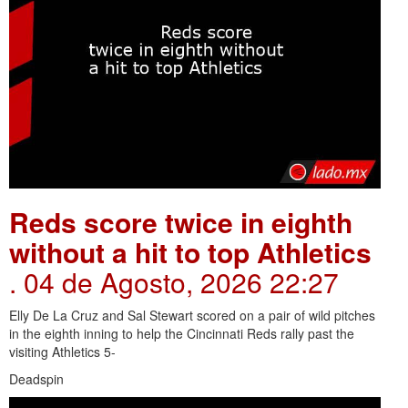
Reds score twice in eighth
without a hit to top Athletics
. 04 de Agosto, 2026 22:27
Elly De La Cruz and Sal Stewart scored on a pair of wild pitches
in the eighth inning to help the Cincinnati Reds rally past the
visiting Athletics 5-
Deadspin