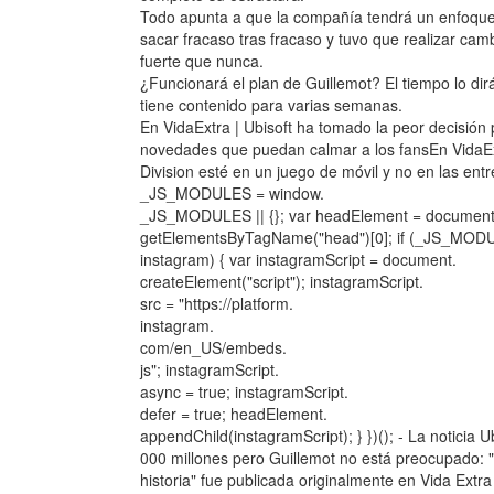
Todo apunta a que la compañía tendrá un enfoqu
sacar fracaso tras fracaso y tuvo que realizar cam
fuerte que nunca.
¿Funcionará el plan de Guillemot? El tiempo lo dir
tiene contenido para varias semanas.
En VidaExtra | Ubisoft ha tomado la peor decisión
novedades que puedan calmar a los fansEn VidaEx
Division esté en un juego de móvil y no en las entr
_JS_MODULES = window.
_JS_MODULES || {}; var headElement = document
getElementsByTagName("head")[0]; if (_JS_MOD
instagram) { var instagramScript = document.
createElement("script"); instagramScript.
src = "https://platform.
instagram.
com/en_US/embeds.
js"; instagramScript.
async = true; instagramScript.
defer = true; headElement.
appendChild(instagramScript); } })(); - La noticia
000 millones pero Guillemot no está preocupado: 
historia" fue publicada originalmente en Vida Extr