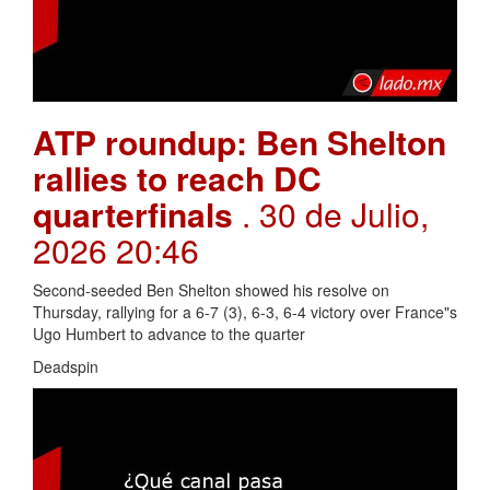
ATP roundup: Ben Shelton
rallies to reach DC
quarterfinals
. 30 de Julio,
2026 20:46
Second-seeded Ben Shelton showed his resolve on
Thursday, rallying for a 6-7 (3), 6-3, 6-4 victory over France"s
Ugo Humbert to advance to the quarter
Deadspin