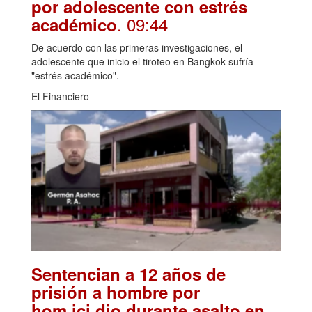
por adolescente con estrés
. 09:44
académico
De acuerdo con las primeras investigaciones, el
adolescente que inicio el tiroteo en Bangkok sufría
"estrés académico".
El Financiero
Sentencian a 12 años de
prisión a hombre por
hom.ici.dio durante asalto en