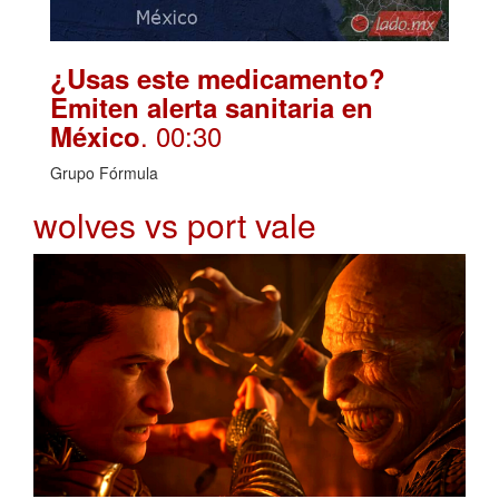
¿Usas este medicamento?
Emiten alerta sanitaria en
. 00:30
México
Grupo Fórmula
wolves vs port vale