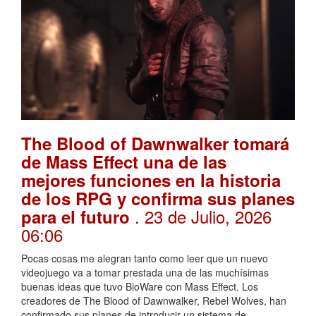
The Blood of Dawnwalker tomará
de Mass Effect una de las
mejores funciones en la historia
de los RPG y confirma sus planes
. 23 de Julio, 2026
para el futuro
06:06
Pocas cosas me alegran tanto como leer que un nuevo
videojuego va a tomar prestada una de las muchísimas
buenas ideas que tuvo BioWare con Mass Effect. Los
creadores de The Blood of Dawnwalker, Rebel Wolves, han
confirmado sus planes de introducir un sistema de