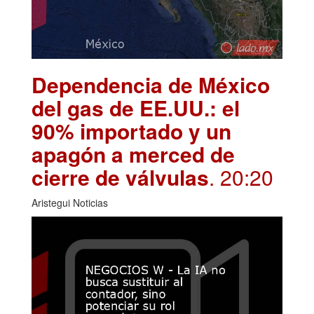
Dependencia de México
del gas de EE.UU.: el
90% importado y un
apagón a merced de
cierre de válvulas
. 20:20
Aristegui Noticias