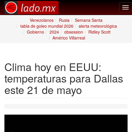
Tog
nav
Venezolanos
Rusia
Semana Santa
tabla de goleo mundial 2026
alerta meteorológica
Gobierno
2024
obsession
Ridley Scott
Américo Villarreal
Clima hoy en EEUU:
temperaturas para Dallas
este 21 de mayo