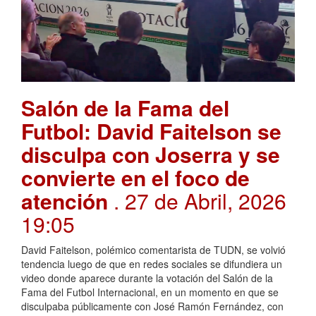
Salón de la Fama del
Futbol: David Faitelson se
disculpa con Joserra y se
convierte en el foco de
atención
. 27 de Abril, 2026
19:05
David Faitelson, polémico comentarista de TUDN, se volvió
tendencia luego de que en redes sociales se difundiera un
video donde aparece durante la votación del Salón de la
Fama del Futbol Internacional, en un momento en que se
disculpaba públicamente con José Ramón Fernández, con