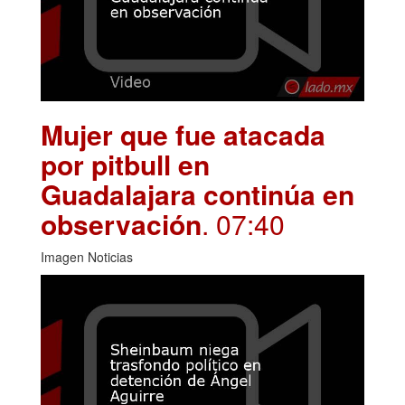
Mujer que fue atacada
por pitbull en
Guadalajara continúa en
observación
. 07:40
Imagen Noticias