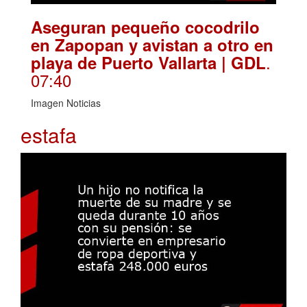
Aseguran pequeño cocodrilo
en Zapopan y avistan a otro en
.
playa de Puerto Vallarta | GDL
07:40
Imagen Noticias
estafa