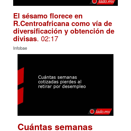
El sésamo florece en
R.Centroafricana como vía de
diversificación y obtención de
. 02:17
divisas
Infobae
Cuántas semanas