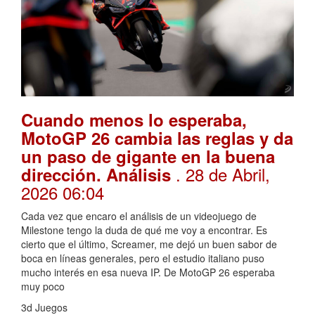
Cuando menos lo esperaba,
MotoGP 26 cambia las reglas y da
un paso de gigante en la buena
. 28 de Abril,
dirección. Análisis
2026 06:04
Cada vez que encaro el análisis de un videojuego de
Milestone tengo la duda de qué me voy a encontrar. Es
cierto que el último, Screamer, me dejó un buen sabor de
boca en líneas generales, pero el estudio italiano puso
mucho interés en esa nueva IP. De MotoGP 26 esperaba
muy poco
3d Juegos