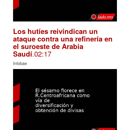
Los hutíes reivindican un
ataque contra una refinería en
el suroeste de Arabia
.02:17
Saudí
Infobae