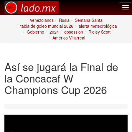
Tog
nav
Venezolanos
Rusia
Semana Santa
tabla de goleo mundial 2026
alerta meteorológica
Gobierno
2024
obsession
Ridley Scott
Américo Villarreal
Así se jugará la Final de
la Concacaf W
Champions Cup 2026