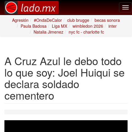
Tog
nav
Agresión
#OndaDeCalor
club brugge
becas sonora
Paula Badosa
Liga MX
wimbledon 2026
inter
Natalia Jimenez
nyc fc - charlotte fc
A Cruz Azul le debo todo
lo que soy: Joel Huiqui se
declara soldado
cementero