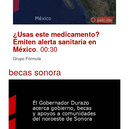
¿Usas este medicamento?
Emiten alerta sanitaria en
. 00:30
México
Grupo Fórmula
becas sonora