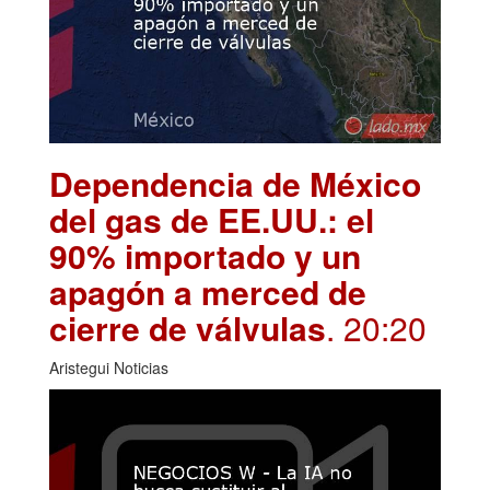
Dependencia de México
del gas de EE.UU.: el
90% importado y un
apagón a merced de
cierre de válvulas
. 20:20
Aristegui Noticias