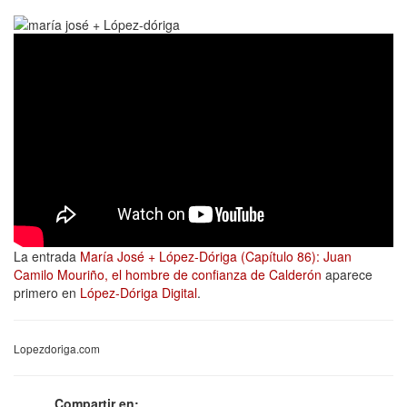
La entrada
María José + López-Dóriga (Capítulo 86): Juan
Camilo Mouriño, el hombre de confianza de Calderón
aparece
primero en
López-Dóriga Digital
.
Lopezdoriga.com
Compartir en: