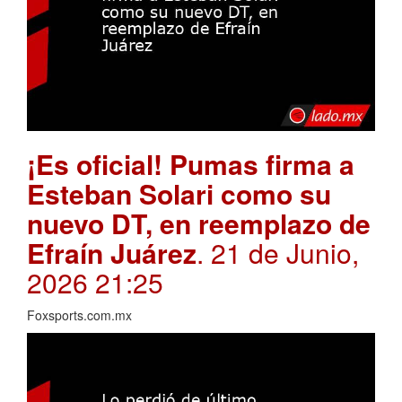
¡Es oficial! Pumas firma a
Esteban Solari como su
nuevo DT, en reemplazo de
Efraín Juárez
. 21 de Junio,
2026 21:25
Foxsports.com.mx