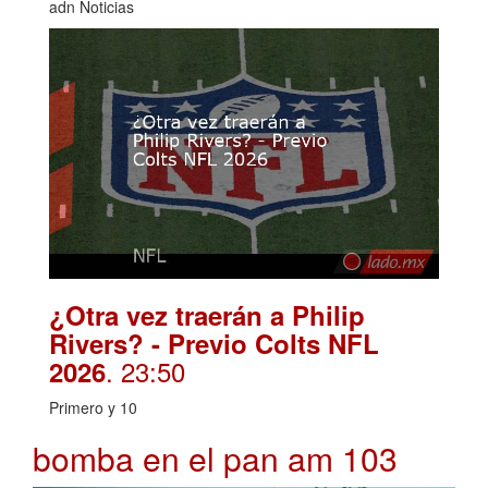
adn Noticias
¿Otra vez traerán a Philip
Rivers? - Previo Colts NFL
. 23:50
2026
Primero y 10
bomba en el pan am 103