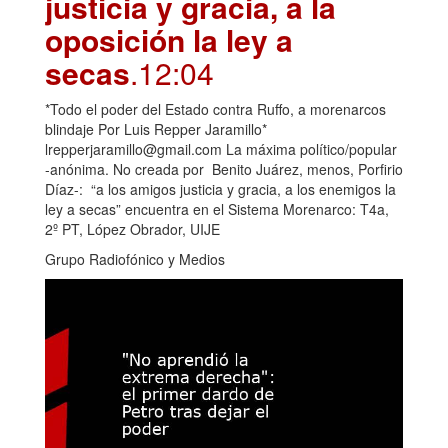
justicia y gracia, a la
oposición la ley a
secas
.12:04
*Todo el poder del Estado contra Ruffo, a morenarcos
blindaje Por Luis Repper Jaramillo*
lrepperjaramillo@gmail.com La máxima político/popular
-anónima. No creada por Benito Juárez, menos, Porfirio
Díaz-: “a los amigos justicia y gracia, a los enemigos la
ley a secas” encuentra en el Sistema Morenarco: T4a,
2º PT, López Obrador, UIJE
Grupo Radiofónico y Medios