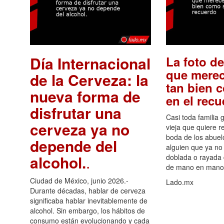
Día Internacional
La foto de
que merec
de la Cerveza: la
tan bien 
nueva forma de
en el rec
disfrutar una
Casi toda familia 
cerveza ya no
vieja que quiere re
boda de los abuelo
depende del
alguien que ya no 
alcohol.
.
doblada o rayada
de mano en mano 
Ciudad de México, junio 2026.-
Lado.mx
Durante décadas, hablar de cerveza
significaba hablar inevitablemente de
alcohol. Sin embargo, los hábitos de
consumo están evolucionando y cada