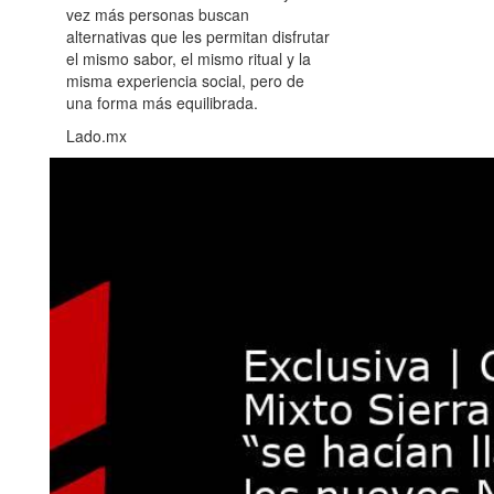
vez más personas buscan
alternativas que les permitan disfrutar
el mismo sabor, el mismo ritual y la
misma experiencia social, pero de
una forma más equilibrada.
Lado.mx