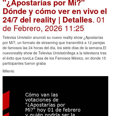
"¿Apostarías por Mí?"
Dónde y cómo ver en vivo el
24/7 del reality | Detalles
. 01
de Febrero, 2026 11:25
Televisa Univisión anunció su nuevo reality show ¿Apostarías
por Mí?, un formato de streaming que transmitirá a 12 parejas
de famosos las 24 horas del día, los siete días de la semana.El
nuevoreality show de Televisa Univisiónllega a la televisora tras
el éxito que tuvoLa Casa de los Famosos México, en donde 15
participantes fueron graba
Milenio