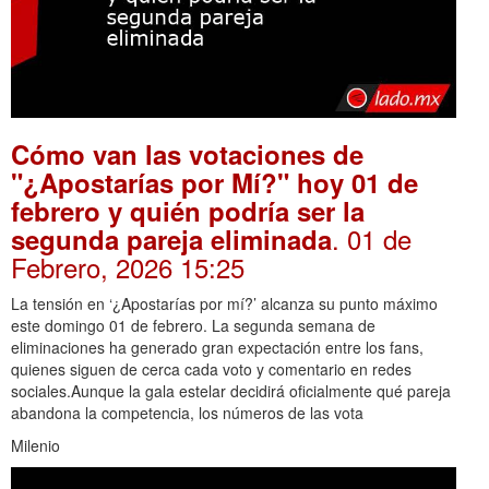
Cómo van las votaciones de
"¿Apostarías por Mí?" hoy 01 de
febrero y quién podría ser la
. 01 de
segunda pareja eliminada
Febrero, 2026 15:25
La tensión en ‘¿Apostarías por mí?’ alcanza su punto máximo
este domingo 01 de febrero. La segunda semana de
eliminaciones ha generado gran expectación entre los fans,
quienes siguen de cerca cada voto y comentario en redes
sociales.Aunque la gala estelar decidirá oficialmente qué pareja
abandona la competencia, los números de las vota
Milenio