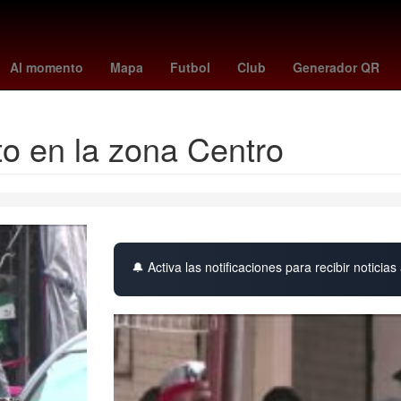
España
Argentina
China
Senador
Aguascalientes
Gobiern
Al momento
Mapa
Futbol
Club
Generador QR
to en la zona Centro
🔔 Activa las notificaciones para recibir noticias 