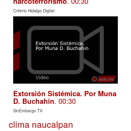
. 00:30
narcoterrorismo
Criterio Hidalgo Digital
Extorsión Sistémica. Por Muna
. 00:30
D. Buchahin
SinEmbargo TV
clima naucalpan