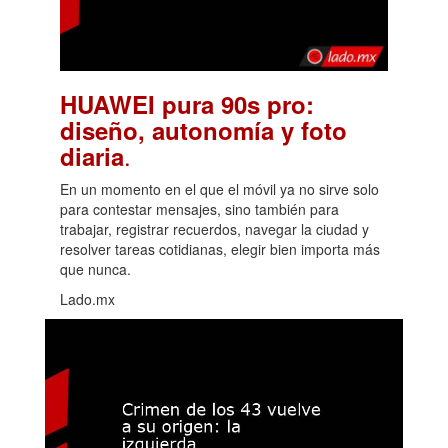
HUAWEI pura 90s pro:
diseño, autonomía y foto
.
diaria
En un momento en el que el móvil ya no sirve solo
para contestar mensajes, sino también para
trabajar, registrar recuerdos, navegar la ciudad y
resolver tareas cotidianas, elegir bien importa más
que nunca.
Lado.mx