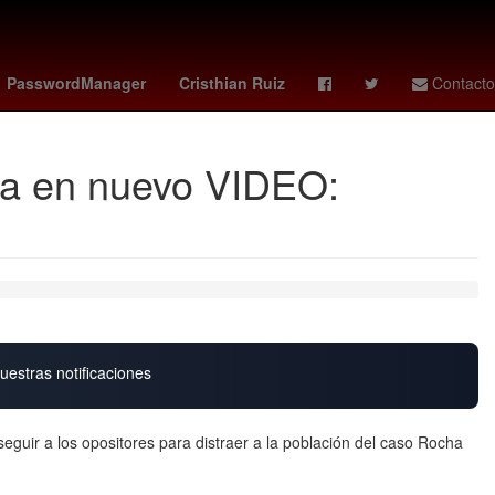
cuando juega colombia
deportivo cali - pasto
PasswordManager
Cristhian Ruiz
Contacto
a en nuevo VIDEO:
uestras notificaciones
seguir a los opositores para distraer a la población del caso Rocha