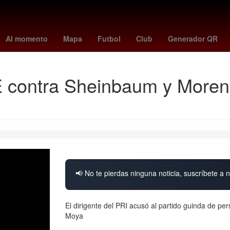
Empresa
26 de marzo
Incendio
magic - bucks
Penélope Cruz
Al momento
Mapa
Futbol
Club
Generador QR
 contra Sheinbaum y Moren
📢 No te pierdas ninguna noticia, suscríbete a n
El dirigente del PRI acusó al partido guinda de per
Moya