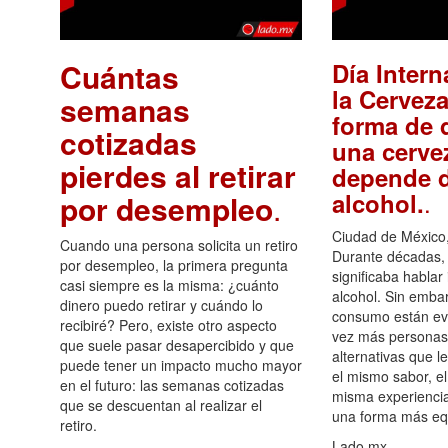
Cuántas
Día Intern
la Cerveza
semanas
forma de d
cotizadas
una cerve
pierdes al retirar
depende d
.
alcohol.
por desempleo
.
Ciudad de México,
Cuando una persona solicita un retiro
Durante décadas, 
por desempleo, la primera pregunta
significaba hablar
casi siempre es la misma: ¿cuánto
alcohol. Sin embar
dinero puedo retirar y cuándo lo
consumo están ev
recibiré? Pero, existe otro aspecto
vez más personas
que suele pasar desapercibido y que
alternativas que l
puede tener un impacto mucho mayor
el mismo sabor, el
en el futuro: las semanas cotizadas
misma experiencia
que se descuentan al realizar el
una forma más equ
retiro.
Lado.mx