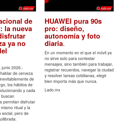
acional de
HUAWEI pura 90s
: la nueva
pro: diseño,
isfrutar
autonomía y foto
.
za ya no
diaria
el
En un momento en el que el móvil ya
no sirve solo para contestar
mensajes, sino también para trabajar,
 junio 2026.-
registrar recuerdos, navegar la ciudad
hablar de cerveza
y resolver tareas cotidianas, elegir
 inevitablemente de
bien importa más que nunca.
go, los hábitos de
Lado.mx
olucionando y cada
 buscan
es permitan disfrutar
 mismo ritual y la
 social, pero de
ilibrada.