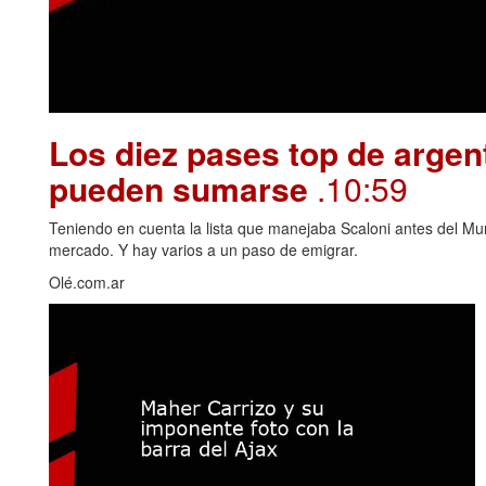
Los diez pases top de argen
pueden sumarse
.10:59
Teniendo en cuenta la lista que manejaba Scaloni antes del Mu
mercado. Y hay varios a un paso de emigrar.
Olé.com.ar