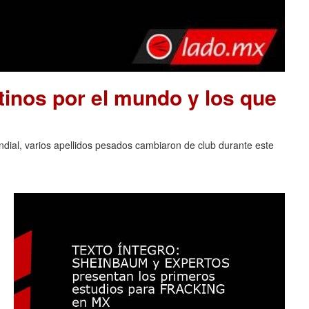
tinos por el mundo y los que
ndial, varios apellidos pesados cambiaron de club durante este