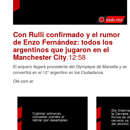
Con Rulli confirmado y el rumor
de Enzo Fernández: todos los
argentinos que jugaron en el
.12:58
Manchester City
El arquero llegará procedente del Olympique de Marsella y se
convertirá en el 12° argentino en los Ciudadanos.
Olé.com.ar