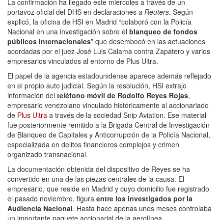
La confirmación ha llegado este miércoles a través de un
portavoz oficial del DHS en declaraciones a
Reuters
. Según
explicó, la oficina de HSI en Madrid “colaboró con la Policía
Nacional en una investigación sobre el
blanqueo de fondos
públicos internacionales
” que desembocó en las actuaciones
acordadas por el juez José Luis Calama contra Zapatero y varios
empresarios vinculados al entorno de Plus Ultra.
El papel de la agencia estadounidense aparece además reflejado
en el propio auto judicial. Según la resolución, HSI extrajo
información del
teléfono móvil de Rodolfo Reyes Rojas
,
empresario venezolano vinculado históricamente al accionariado
de
Plus Ultra
a través de la sociedad Snip Aviation. Ese material
fue posteriormente remitido a la Brigada Central de Investigación
de Blanqueo de Capitales y Anticorrupción de la Policía Nacional,
especializada en delitos financieros complejos y crimen
organizado transnacional.
La documentación obtenida del dispositivo de Reyes se ha
convertido en una de las piezas centrales de la causa. El
empresario, que reside en Madrid y cuyo domicilio fue registrado
el pasado noviembre, figura
entre los investigados por la
Audiencia Nacional
. Hasta hace apenas unos meses controlaba
un importante paquete accionarial de la aerolínea.