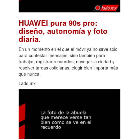
HUAWEI pura 90s pro:
diseño, autonomía y foto
.
diaria
En un momento en el que el móvil ya no sirve solo
para contestar mensajes, sino también para
trabajar, registrar recuerdos, navegar la ciudad y
resolver tareas cotidianas, elegir bien importa más
que nunca.
Lado.mx