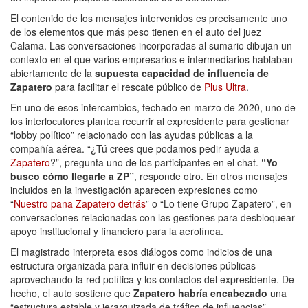
El contenido de los mensajes intervenidos es precisamente uno
de los elementos que más peso tienen en el auto del juez
Calama. Las conversaciones incorporadas al sumario dibujan un
contexto en el que varios empresarios e intermediarios hablaban
abiertamente de la
supuesta capacidad de influencia de
Zapatero
para facilitar el rescate público de
Plus Ultra
.
En uno de esos intercambios, fechado en marzo de 2020, uno de
los interlocutores plantea recurrir al expresidente para gestionar
“lobby político” relacionado con las ayudas públicas a la
compañía aérea. “¿Tú crees que podamos pedir ayuda a
Zapatero
?”, pregunta uno de los participantes en el chat.
“Yo
busco cómo llegarle a ZP”
, responde otro. En otros mensajes
incluidos en la investigación aparecen expresiones como
“
Nuestro pana Zapatero detrás
” o “Lo tiene Grupo Zapatero”, en
conversaciones relacionadas con las gestiones para desbloquear
apoyo institucional y financiero para la aerolínea.
El magistrado interpreta esos diálogos como indicios de una
estructura organizada para influir en decisiones públicas
aprovechando la red política y los contactos del expresidente. De
hecho, el auto sostiene que
Zapatero habría encabezado
una
“estructura estable y jerarquizada de tráfico de influencias”