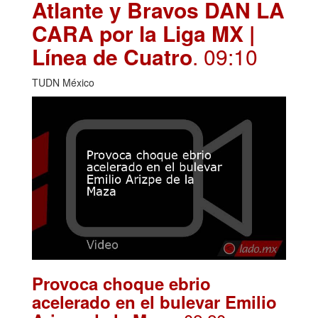
Atlante y Bravos DAN LA
CARA por la Liga MX |
Línea de Cuatro
. 09:10
TUDN México
Provoca choque ebrio
acelerado en el bulevar Emilio