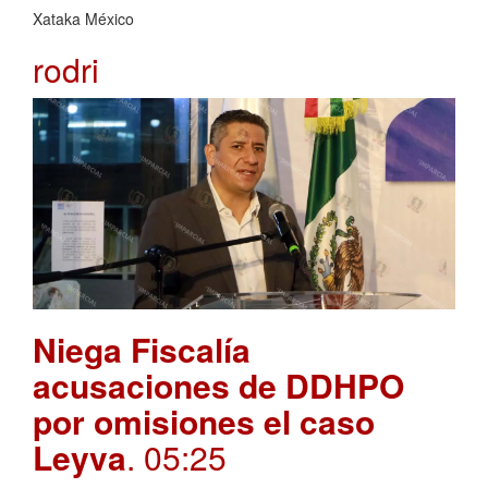
Xataka México
rodri
Niega Fiscalía
acusaciones de DDHPO
por omisiones el caso
Leyva
. 05:25