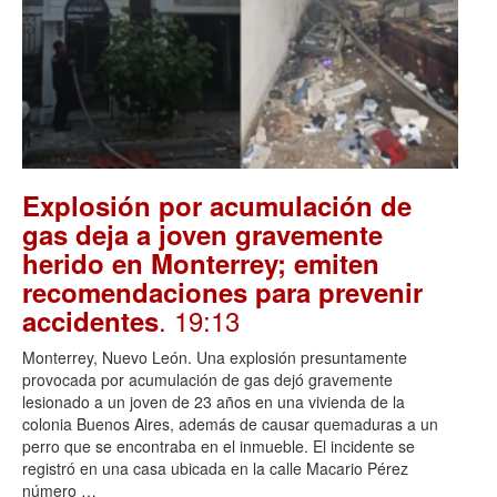
Explosión por acumulación de
gas deja a joven gravemente
herido en Monterrey; emiten
recomendaciones para prevenir
. 19:13
accidentes
Monterrey, Nuevo León. Una explosión presuntamente
provocada por acumulación de gas dejó gravemente
lesionado a un joven de 23 años en una vivienda de la
colonia Buenos Aires, además de causar quemaduras a un
perro que se encontraba en el inmueble. El incidente se
registró en una casa ubicada en la calle Macario Pérez
número …