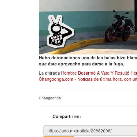
Hubo detonaciones una de las balas hizo blan
que éste aprovecho para darse a la fuga.
La entrada
Hombre Desarmó A Vato Y Resultó Her
Changoonga.com - Noticias de última hora, con un
Changoonga
Compartir en: