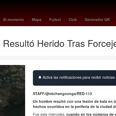
s
chucky lozano
caracol en vivo
biometría
new york city fc
P
Al momento
Mapa
Futbol
Club
Generador QR
Resultó Herido Tras Force
🔔 Activa las notificaciones para recibir noticias 
STAFF/@michangoonga/RED-113
Un hombre resultó con una lesión de bala en la
hechos ocurridos en la periferia de la ciudad 
Fue este miércoles
, cuando en los números de e