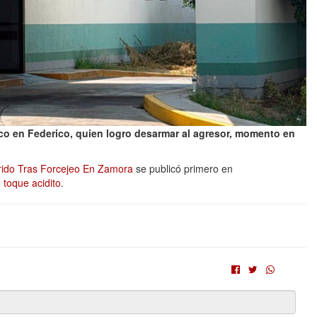
co en Federico, quien logro desarmar al agresor, momento en
ido Tras Forcejeo En Zamora
se publicó primero en
 toque acidito
.