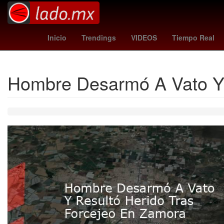
jefferson lerma
grecia quiroz
Rockstar Game
Inicio
Trendings
VIDEOS
Tiempo Real
Hombre Desarmó A Vato Y 