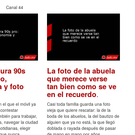
Canal 44
ura 90s
La foto de la abuela
o,
que merece verse
 y foto
tan bien como se ve
.
en el recuerdo
el que el móvil ya
Casi toda familia guarda una foto
 contestar
vieja que quiere rescatar: la de la
mbién para trabajar,
boda de los abuelos, la del bautizo de
s, navegar la ciudad
alguien que ya no está, la que llegó
otidianas, elegir
doblada o rayada después de pasar
 que nunca.
de mano en mano por años.