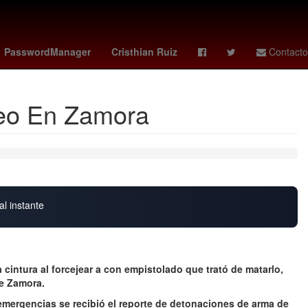
ropiedad privada
gideon mensah
america hoy
PasswordManager
Cristhian Ruiz
Contacto
jeo En Zamora
al instante
 cintura al forcejear a con empistolado que trató de matarlo,
de Zamora.
mergencias se recibió el reporte de detonaciones de arma de