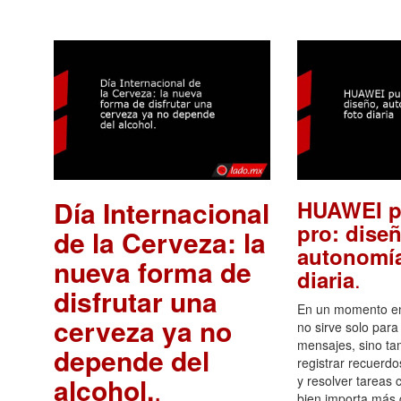
Día Internacional
HUAWEI p
pro: diseñ
de la Cerveza: la
autonomía
nueva forma de
.
diaria
disfrutar una
En un momento en 
cerveza ya no
no sirve solo para
mensajes, sino ta
depende del
registrar recuerdo
alcohol.
.
y resolver tareas c
bien importa más