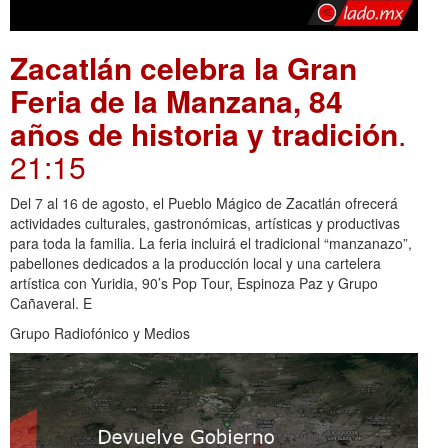
Zacatlán celebra la Gran
Feria de la Manzana, 84
años de historia y tradición
.
21:15
Del 7 al 16 de agosto, el Pueblo Mágico de Zacatlán ofrecerá
actividades culturales, gastronómicas, artísticas y productivas
para toda la familia. La feria incluirá el tradicional “manzanazo”,
pabellones dedicados a la producción local y una cartelera
artística con Yuridia, 90’s Pop Tour, Espinoza Paz y Grupo
Cañaveral. E
Grupo Radiofónico y Medios