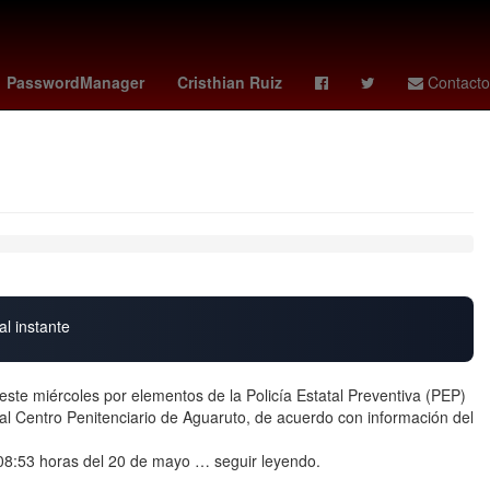
o Fire
Club Universidad Nacional
Vinícius Júnior
PasswordManager
Cristhian Ruiz
Contacto
al instante
te miércoles por elementos de la Policía Estatal Preventiva (PEP)
 al Centro Penitenciario de Aguaruto, de acuerdo con información del
as 08:53 horas del 20 de mayo … seguir leyendo.