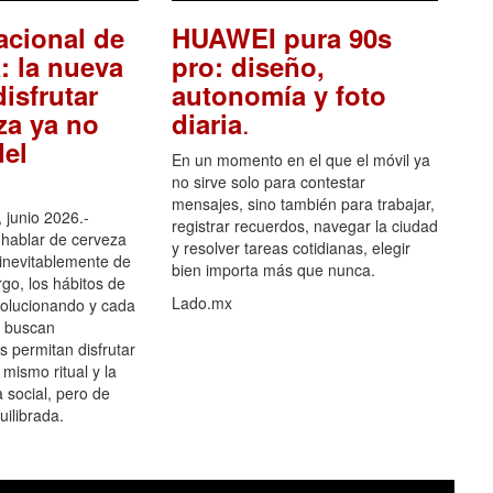
acional de
HUAWEI pura 90s
: la nueva
pro: diseño,
isfrutar
autonomía y foto
.
za ya no
diaria
el
En un momento en el que el móvil ya
no sirve solo para contestar
mensajes, sino también para trabajar,
 junio 2026.-
registrar recuerdos, navegar la ciudad
hablar de cerveza
y resolver tareas cotidianas, elegir
 inevitablemente de
bien importa más que nunca.
go, los hábitos de
Lado.mx
olucionando y cada
 buscan
es permitan disfrutar
 mismo ritual y la
 social, pero de
ilibrada.