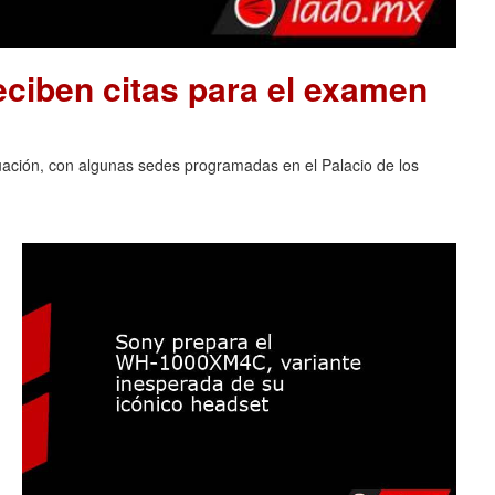
ciben citas para el examen
luación, con algunas sedes programadas en el Palacio de los