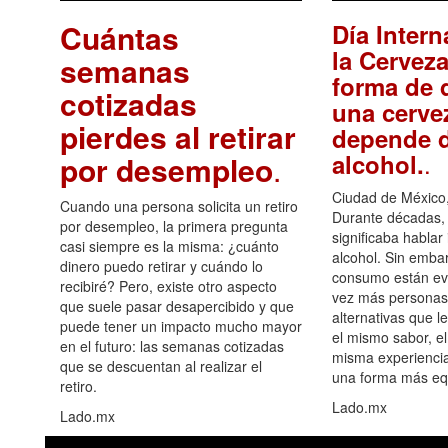
Cuántas
Día Intern
la Cerveza
semanas
forma de d
cotizadas
una cerve
pierdes al retirar
depende d
.
alcohol.
por desempleo
.
Ciudad de México,
Cuando una persona solicita un retiro
Durante décadas, 
por desempleo, la primera pregunta
significaba hablar
casi siempre es la misma: ¿cuánto
alcohol. Sin embar
dinero puedo retirar y cuándo lo
consumo están ev
recibiré? Pero, existe otro aspecto
vez más personas
que suele pasar desapercibido y que
alternativas que l
puede tener un impacto mucho mayor
el mismo sabor, el
en el futuro: las semanas cotizadas
misma experiencia
que se descuentan al realizar el
una forma más equ
retiro.
Lado.mx
Lado.mx