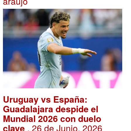
araujo
Uruguay vs España:
Guadalajara despide el
Mundial 2026 con duelo
clave
. 26 de Junio, 2026