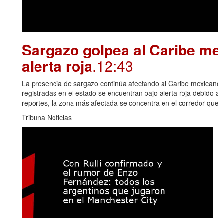
Sargazo golpea al Caribe me
alerta roja
.12:43
La presencia de sargazo continúa afectando al Caribe mexican
registradas en el estado se encuentran bajo alerta roja debido
reportes, la zona más afectada se concentra en el corredor qu
Tribuna Noticias