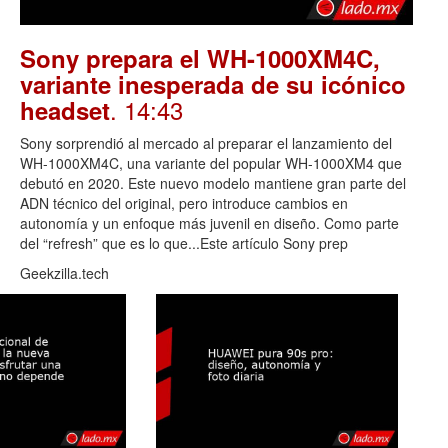
Sony prepara el WH-1000XM4C,
variante inesperada de su icónico
. 14:43
headset
Sony sorprendió al mercado al preparar el lanzamiento del
WH-1000XM4C, una variante del popular WH-1000XM4 que
debutó en 2020. Este nuevo modelo mantiene gran parte del
ADN técnico del original, pero introduce cambios en
autonomía y un enfoque más juvenil en diseño. Como parte
del “refresh” que es lo que...Este artículo Sony prep
Geekzilla.tech