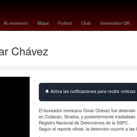
santos
Sydney Sweeney
platense vs talleres
real betis
Chicag
Al momento
Mapa
Futbol
Club
Generador QR
sar Chávez
🔔 Activa las notificaciones para recibir noticias 
El boxeador mexicano Omar Chávez fue detenido es
en Culiacán, Sinaloa, y posteriormente trasladado
Registro Nacional de Detenciones de la SSPC.
Según el reporte oficial, la detención ocurrió a l
.