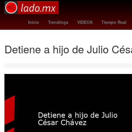
combustible
liga mx posiciones
Luis Cárdenas
Inicio
Trendings
VIDEOS
Tiempo Real
Detiene a hijo de Julio Cé