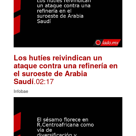
Los hutíes reivindican un
ataque contra una refinería en
el suroeste de Arabia
.02:17
Saudí
Infobae