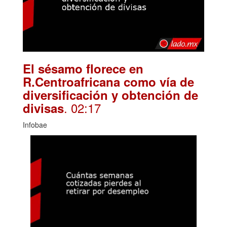
El sésamo florece en
R.Centroafricana como vía de
diversificación y obtención de
. 02:17
divisas
Infobae