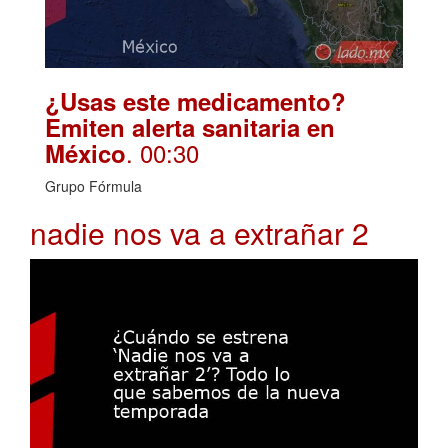
¿Usas este medicamento?
Emiten alerta sanitaria en
. 00:30
México
Grupo Fórmula
nadie nos va a extrañar 2