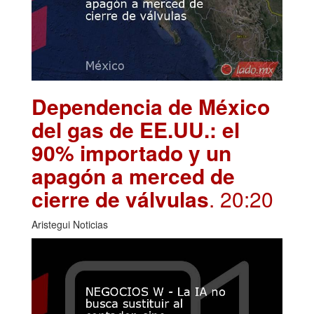
Dependencia de México
del gas de EE.UU.: el
90% importado y un
apagón a merced de
cierre de válvulas
. 20:20
Aristegui Noticias