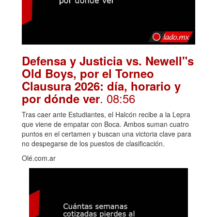
Defensa y Justicia vs. Newell"s
Old Boys, por el Torneo
Clausura 2026: día, horario y
. 08:56
por dónde ver
Tras caer ante Estudiantes, el Halcón recibe a la Lepra
que viene de empatar con Boca. Ambos suman cuatro
puntos en el certamen y buscan una victoria clave para
no despegarse de los puestos de clasificación.
Olé.com.ar