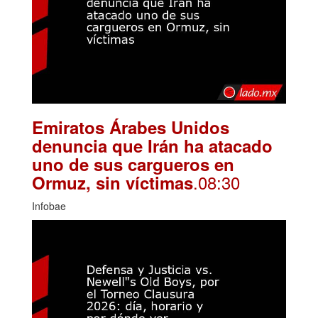
Emiratos Árabes Unidos
denuncia que Irán ha atacado
uno de sus cargueros en
.08:30
Ormuz, sin víctimas
Infobae