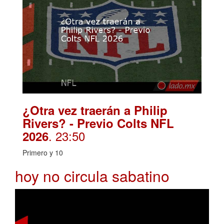
¿Otra vez traerán a Philip
Rivers? - Previo Colts NFL
. 23:50
2026
Primero y 10
hoy no circula sabatino