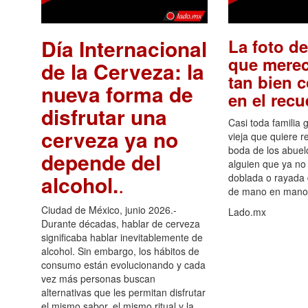
Día Internacional
La foto de
que merec
de la Cerveza: la
tan bien 
nueva forma de
en el rec
disfrutar una
Casi toda familia 
cerveza ya no
vieja que quiere re
boda de los abuelo
depende del
alguien que ya no 
alcohol.
.
doblada o rayada
de mano en mano 
Ciudad de México, junio 2026.-
Lado.mx
Durante décadas, hablar de cerveza
significaba hablar inevitablemente de
alcohol. Sin embargo, los hábitos de
consumo están evolucionando y cada
vez más personas buscan
alternativas que les permitan disfrutar
el mismo sabor, el mismo ritual y la