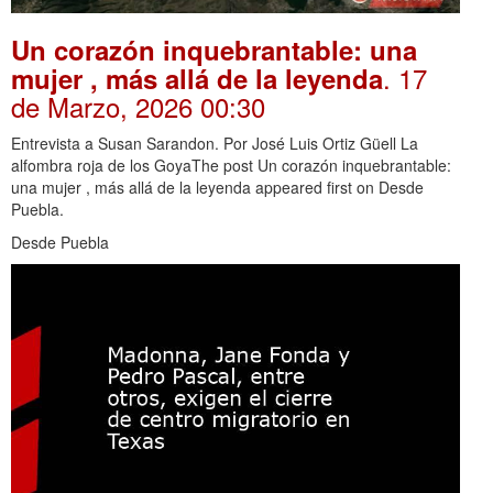
Un corazón inquebrantable: una
. 17
mujer , más allá de la leyenda
de Marzo, 2026 00:30
Entrevista a Susan Sarandon. Por José Luis Ortiz Güell La
alfombra roja de los GoyaThe post Un corazón inquebrantable:
una mujer , más allá de la leyenda appeared first on Desde
Puebla.
Desde Puebla