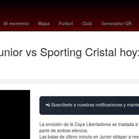
zo
China
LeBron James
clima puerto peñasco
Osiel Cárdena
Al momento
Mapa
Futbol
Club
Generador QR
ior vs Sporting Cristal hoy:
📲 Suscríbete a nuestras notificaciones y mante
La emoción de la Copa Libertadores se traslada a
parte de ambos elencos.
Las bajas de último minuto en Junior obligan a ree