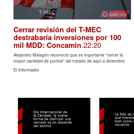
Cerrar revisión del T-MEC
destrabaría inversiones por 100
.22:20
mil MDD: Concamin
Alejandro Malagón reconoció que es importante "cerrar la
mayor cantidad de puntos" del tratado de aquí a diciembre
El Informador