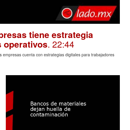
resas tiene estrategia
s operativos
. 22:44
 empresas cuenta con estrategias digitales para trabajadores