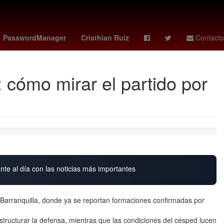
s
27 de marzo
Rosario
Crucero
PasswordManager
Cristhian Ruiz
Contacto
 cómo mirar el partido por
nte al día con las noticias más importantes
 Barranquilla, donde ya se reportan formaciones confirmadas por
structurar la defensa, mientras que las condiciones del césped lucen