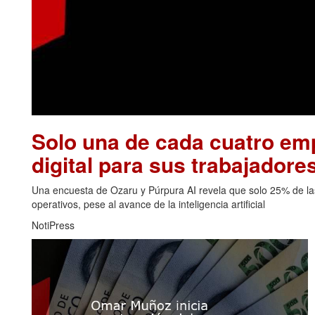
Solo una de cada cuatro emp
digital para sus trabajadore
Una encuesta de Ozaru y Púrpura AI revela que solo 25% de las
operativos, pese al avance de la inteligencia artificial
NotiPress