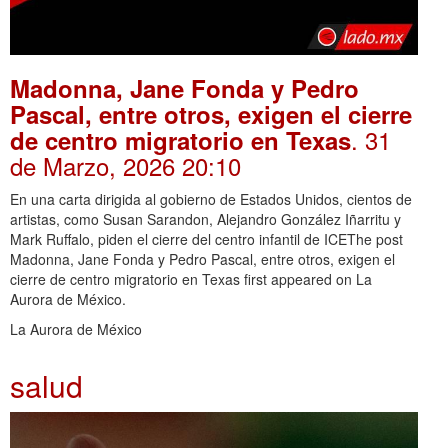
Madonna, Jane Fonda y Pedro
Pascal, entre otros, exigen el cierre
. 31
de centro migratorio en Texas
de Marzo, 2026 20:10
En una carta dirigida al gobierno de Estados Unidos, cientos de
artistas, como Susan Sarandon, Alejandro González Iñarritu y
Mark Ruffalo, piden el cierre del centro infantil de ICEThe post
Madonna, Jane Fonda y Pedro Pascal, entre otros, exigen el
cierre de centro migratorio en Texas first appeared on La
Aurora de México.
La Aurora de México
salud