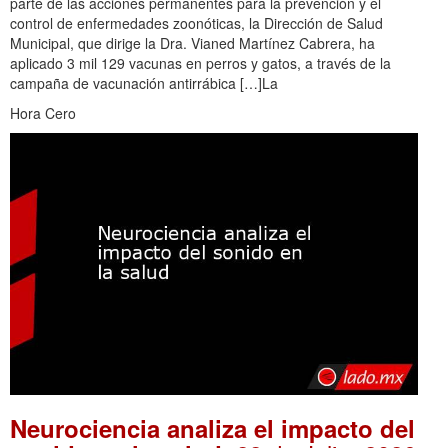
parte de las acciones permanentes para la prevención y el
control de enfermedades zoonóticas, la Dirección de Salud
Municipal, que dirige la Dra. Vianed Martínez Cabrera, ha
aplicado 3 mil 129 vacunas en perros y gatos, a través de la
campaña de vacunación antirrábica […]La
Hora Cero
Neurociencia analiza el impacto del