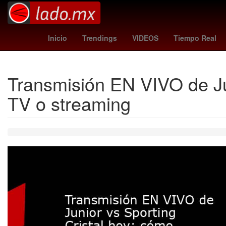
Catar
Edwin Cardona
26 de mar
Inicio
Trendings
VIDEOS
Tiempo Real
Transmisión EN VIVO de Jun
TV o streaming