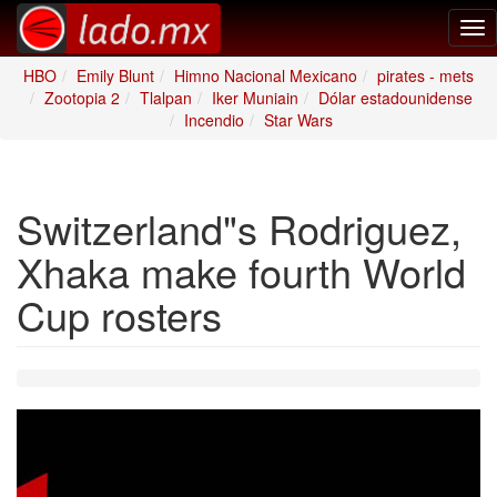
Tog
nav
HBO
Emily Blunt
Himno Nacional Mexicano
pirates - mets
Zootopia 2
Tlalpan
Iker Muniain
Dólar estadounidense
Incendio
Star Wars
Switzerland"s Rodriguez,
Xhaka make fourth World
Cup rosters