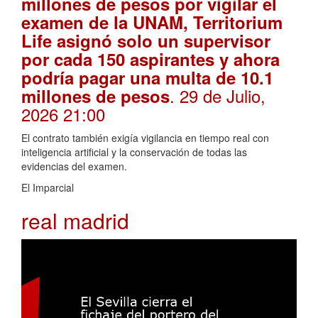
millones de pesos por vigilar el
examen de la UNAM, Territorium
Life asignó solo un supervisor
por cada 150 aspirantes y ahora
podría pagar una multa de 10.1
. 29 de Julio,
millones de pesos
2026 21:00
El contrato también exigía vigilancia en tiempo real con
inteligencia artificial y la conservación de todas las
evidencias del examen.
El Imparcial
real madrid