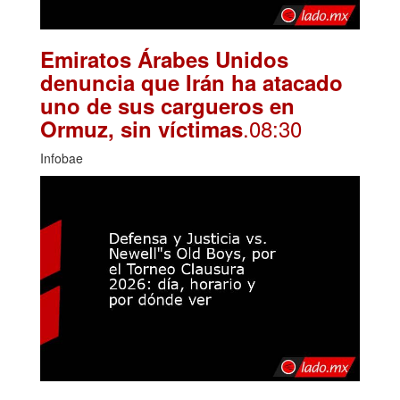
Emiratos Árabes Unidos
denuncia que Irán ha atacado
uno de sus cargueros en
.08:30
Ormuz, sin víctimas
Infobae