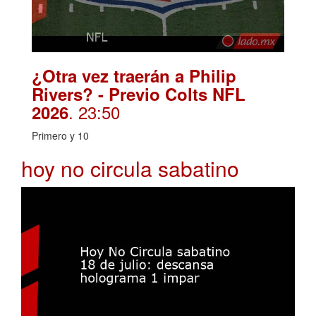
¿Otra vez traerán a Philip
Rivers? - Previo Colts NFL
. 23:50
2026
Primero y 10
hoy no circula sabatino