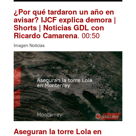
¿Por qué tardaron un año en
avisar? IJCF explica demora |
Shorts | Noticias GDL con
. 00:50
Ricardo Camarena
Imagen Noticias
Aseguran la torre Lola en