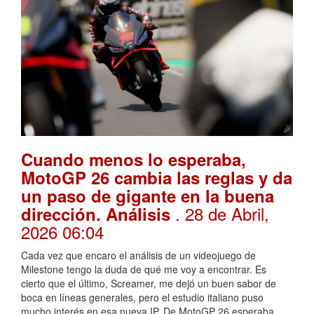
Cuando menos lo esperaba,
MotoGP 26 cambia las reglas y da
un paso de gigante en la buena
. 28 de Abril,
dirección. Análisis
2026 06:04
Cada vez que encaro el análisis de un videojuego de
Milestone tengo la duda de qué me voy a encontrar. Es
cierto que el último, Screamer, me dejó un buen sabor de
boca en líneas generales, pero el estudio italiano puso
mucho interés en esa nueva IP. De MotoGP 26 esperaba