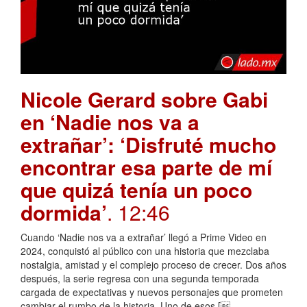
Nicole Gerard sobre Gabi
en ‘Nadie nos va a
extrañar’: ‘Disfruté mucho
encontrar esa parte de mí
que quizá tenía un poco
dormida’
. 12:46
Cuando ‘Nadie nos va a extrañar’ llegó a Prime Video en
2024, conquistó al público con una historia que mezclaba
nostalgia, amistad y el complejo proceso de crecer. Dos años
después, la serie regresa con una segunda temporada
cargada de expectativas y nuevos personajes que prometen
cambiar el rumbo de la historia. Uno de esos [