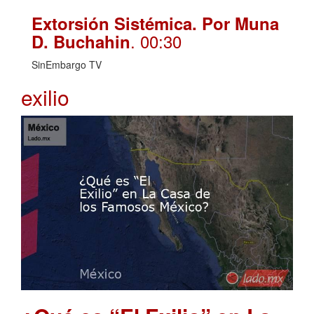
Extorsión Sistémica. Por Muna
. 00:30
D. Buchahin
SinEmbargo TV
exilio