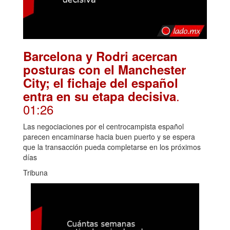
Barcelona y Rodri acercan
posturas con el Manchester
City; el fichaje del español
.
entra en su etapa decisiva
01:26
Las negociaciones por el centrocampista español
parecen encaminarse hacia buen puerto y se espera
que la transacción pueda completarse en los próximos
días
Tribuna