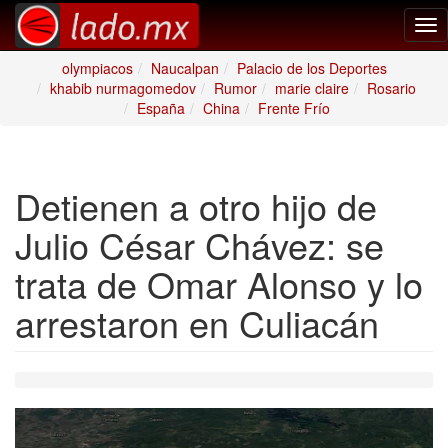
Tog
nav
olympiacos
Naucalpan
Palacio de los Deportes
khabib nurmagomedov
Rumor
marie claire
Rosario
España
China
Frente Frío
Detienen a otro hijo de
Julio César Chávez: se
trata de Omar Alonso y lo
arrestaron en Culiacán