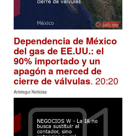
Dependencia de México
del gas de EE.UU.: el
90% importado y un
apagón a merced de
cierre de válvulas
. 20:20
Aristegui Noticias