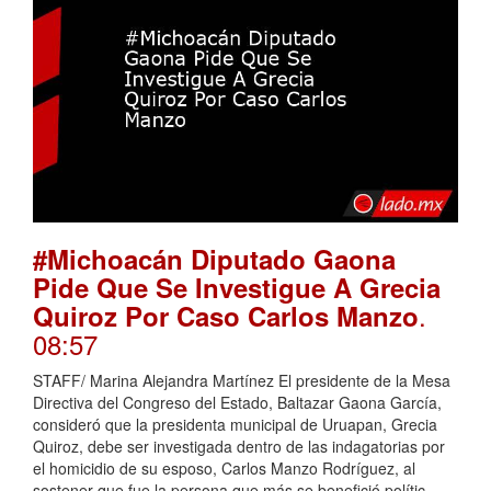
#Michoacán Diputado Gaona
Pide Que Se Investigue A Grecia
.
Quiroz Por Caso Carlos Manzo
08:57
STAFF/ Marina Alejandra Martínez El presidente de la Mesa
Directiva del Congreso del Estado, Baltazar Gaona García,
consideró que la presidenta municipal de Uruapan, Grecia
Quiroz, debe ser investigada dentro de las indagatorias por
el homicidio de su esposo, Carlos Manzo Rodríguez, al
sostener que fue la persona que más se benefició polític