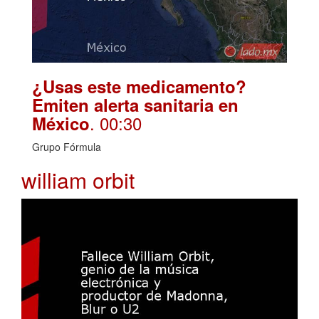
¿Usas este medicamento?
Emiten alerta sanitaria en
. 00:30
México
Grupo Fórmula
william orbit