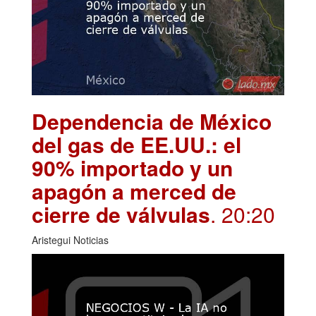
Dependencia de México
del gas de EE.UU.: el
90% importado y un
apagón a merced de
cierre de válvulas
. 20:20
Aristegui Noticias