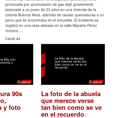
provocada por acumulación de gas dejó gravemente
lesionado a un joven de 23 años en una vivienda de la
colonia Buenos Aires, además de causar quemaduras a un
perro que se encontraba en el inmueble. El incidente se
registró en una casa ubicada en la calle Macario Pérez
número …
Canal 44
ura 90s
La foto de la abuela
o,
que merece verse
 y foto
tan bien como se ve
.
en el recuerdo