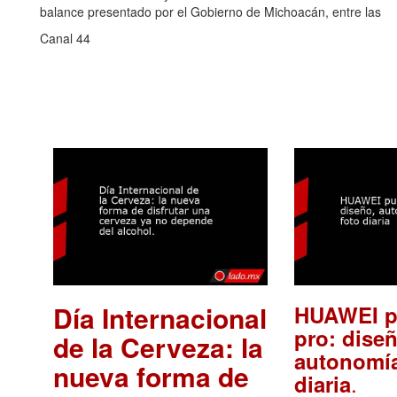
balance presentado por el Gobierno de Michoacán, entre las
Canal 44
Día Internacional
HUAWEI p
pro: diseñ
de la Cerveza: la
autonomía
nueva forma de
.
diaria