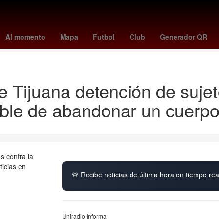
nal de usuarios de telefonía móvil
clima celaya
greenland
cuándo
Al momento
Mapa
Futbol
Club
Generador QR
ndo Nacional de la Vivienda para los Trabajadores
cuando juega mexi
e Tijuana detención de sujeto
sable de abandonar un cuer
🚨 Recibe noticias de última hora en tiempo real
Uniradio Informa