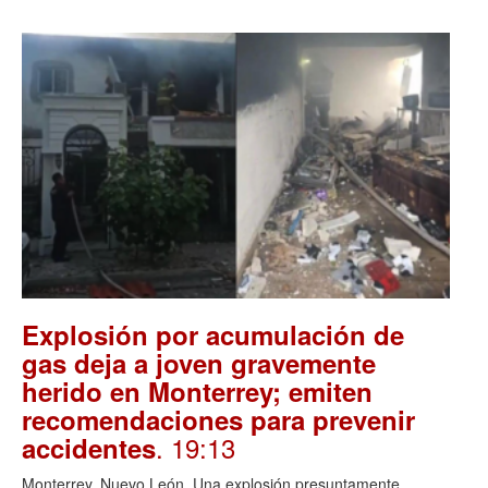
Explosión por acumulación de
gas deja a joven gravemente
herido en Monterrey; emiten
recomendaciones para prevenir
. 19:13
accidentes
Monterrey, Nuevo León. Una explosión presuntamente