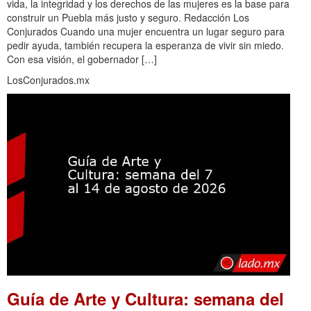
vida, la integridad y los derechos de las mujeres es la base para
construir un Puebla más justo y seguro. Redacción Los
Conjurados Cuando una mujer encuentra un lugar seguro para
pedir ayuda, también recupera la esperanza de vivir sin miedo.
Con esa visión, el gobernador […]
LosConjurados.mx
Guía de Arte y Cultura: semana del