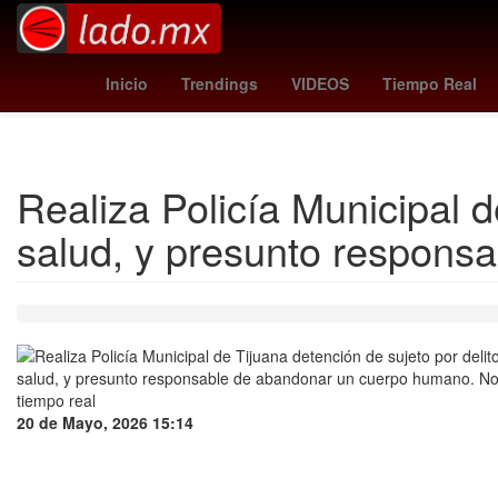
Nintendo
mormon church
padrón nacio
Inicio
Trendings
VIDEOS
Tiempo Real
Instituto del Fo
Realiza Policía Municipal d
salud, y presunto respon
20 de Mayo, 2026 15:14