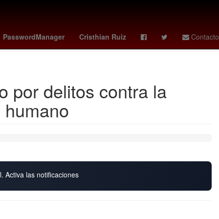
 es el día del padre
Miércoles
Escuela
PasswordManager
Cristhian Ruiz
Contacto
co vs corea del sur
 por delitos contra la
po humano
. Activa las notificaciones