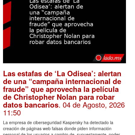
Las estafas de ‘La Odisea’: alertan
de una “campaña internacional de
fraude” que aprovecha la película
de Christopher Nolan para robar
. 04 de Agosto, 2026
datos bancarios
11:50
La empresa de ciberseguridad Kaspersky ha detectado la
creación de páginas web falsas donde piden información
personal de los usuarios a cambio de, supuestamente, poder