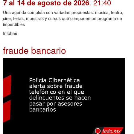
. 21:40
7 al 14 de agosto de 2026
Una agenda completa con variadas propuestas: música, teatro,
cine, ferias, muestras y cursos que componen un programa de
imperdibles
Infobae
fraude bancario