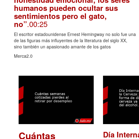
humanos pueden ocultar sus
sentimientos pero el gato,
.00:25
no”
El escritor estadounidense Ernest Hemingway no solo fue una
de las figuras más influyentes de la literatura del siglo XX,
sino también un apasionado amante de los gatos
Merca2.0
Cuántas
Día Intern