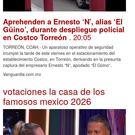
Aprehenden a Ernesto ‘N’, alias ‘El
Güino’, durante despliegue policial
. 20:05
en Costco Torreón
TORREÓN, COAH.- Un aparatoso operativo de seguridad
irrumpió la tarde de este viernes en el estacionamiento del
establecimiento Costco, en Torreón, derivando en la presunta
captura del empresario Ernesto “N”, apodado “El Güino”.
Vanguardia.com.mx
votaciones la casa de los
famosos mexico 2026