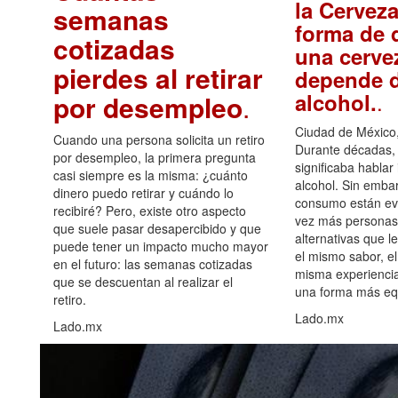
la Cerveza
semanas
forma de d
cotizadas
una cerve
pierdes al retirar
depende d
.
alcohol.
por desempleo
.
Ciudad de México,
Cuando una persona solicita un retiro
Durante décadas, 
por desempleo, la primera pregunta
significaba hablar
casi siempre es la misma: ¿cuánto
alcohol. Sin embar
dinero puedo retirar y cuándo lo
consumo están ev
recibiré? Pero, existe otro aspecto
vez más personas
que suele pasar desapercibido y que
alternativas que l
puede tener un impacto mucho mayor
el mismo sabor, el
en el futuro: las semanas cotizadas
misma experiencia
que se descuentan al realizar el
una forma más equ
retiro.
Lado.mx
Lado.mx