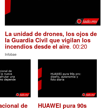
La unidad de drones, los ojos de
la Guardia Civil que vigilan los
. 00:20
incendios desde el aire
Infobae
acional de
HUAWEI pura 90s