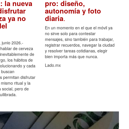
: la nueva
pro: diseño,
isfrutar
autonomía y foto
.
za ya no
diaria
el
En un momento en el que el móvil ya
no sirve solo para contestar
mensajes, sino también para trabajar,
 junio 2026.-
registrar recuerdos, navegar la ciudad
hablar de cerveza
y resolver tareas cotidianas, elegir
 inevitablemente de
bien importa más que nunca.
go, los hábitos de
Lado.mx
olucionando y cada
 buscan
es permitan disfrutar
 mismo ritual y la
 social, pero de
ilibrada.