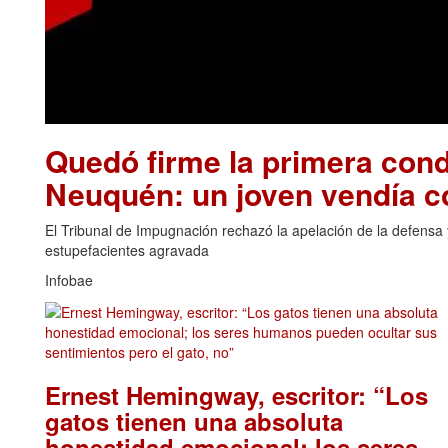
Quedó firme la primera cond
Neuquén: un joven vendía 
El Tribunal de Impugnación rechazó la apelación de la defensa y
estupefacientes agravada
Infobae
Ernest Hemingway, escritor: “Los
gatos tienen una absoluta
honestidad emocional; los seres