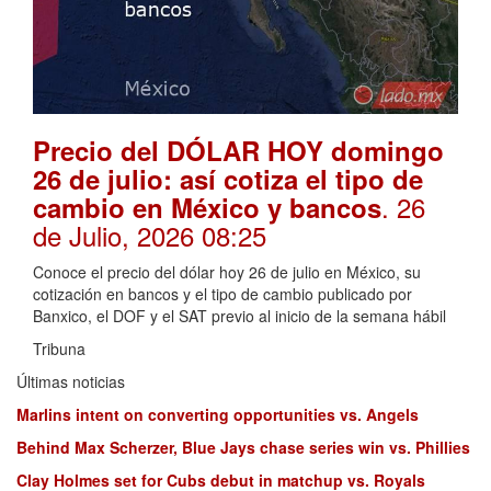
Precio del DÓLAR HOY domingo
26 de julio: así cotiza el tipo de
. 26
cambio en México y bancos
de Julio, 2026 08:25
Conoce el precio del dólar hoy 26 de julio en México, su
cotización en bancos y el tipo de cambio publicado por
Banxico, el DOF y el SAT previo al inicio de la semana hábil
Tribuna
Últimas noticias
Marlins intent on converting opportunities vs. Angels
Behind Max Scherzer, Blue Jays chase series win vs. Phillies
Clay Holmes set for Cubs debut in matchup vs. Royals