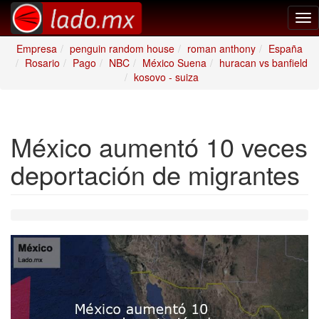
Tog
nav
Empresa
penguin random house
roman anthony
España
Rosario
Pago
NBC
México Suena
huracan vs banfield
kosovo - suiza
México aumentó 10 veces
deportación de migrantes