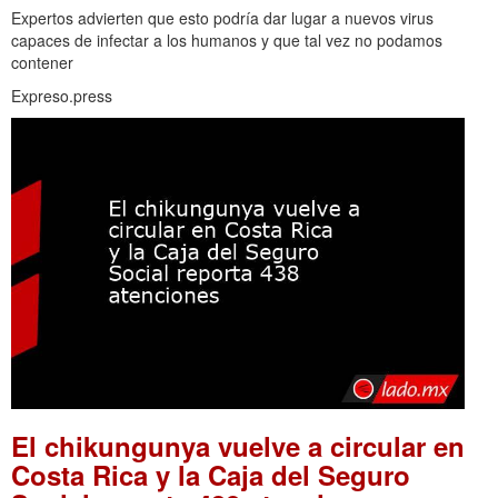
Expertos advierten que esto podría dar lugar a nuevos virus
capaces de infectar a los humanos y que tal vez no podamos
contener
Expreso.press
El chikungunya vuelve a circular en
Costa Rica y la Caja del Seguro