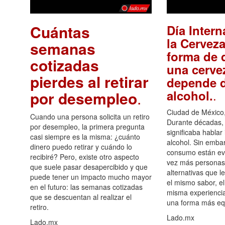
Cuántas
Día Intern
la Cerveza
semanas
forma de d
cotizadas
una cerve
pierdes al retirar
depende d
.
alcohol.
por desempleo
.
Ciudad de México,
Cuando una persona solicita un retiro
Durante décadas, 
por desempleo, la primera pregunta
significaba hablar
casi siempre es la misma: ¿cuánto
alcohol. Sin embar
dinero puedo retirar y cuándo lo
consumo están ev
recibiré? Pero, existe otro aspecto
vez más personas
que suele pasar desapercibido y que
alternativas que l
puede tener un impacto mucho mayor
el mismo sabor, el
en el futuro: las semanas cotizadas
misma experiencia
que se descuentan al realizar el
una forma más equ
retiro.
Lado.mx
Lado.mx