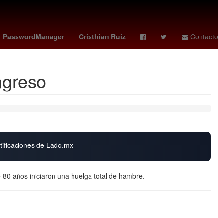
co vs
Star Wars
Puebla de Zaragoza
PasswordManager
Cristhian Ruiz
Contacto
ngreso
otificaciones de Lado.mx
e 80 años iniciaron una huelga total de hambre.