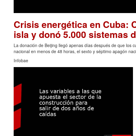
Crisis energética en Cuba: C
isla y donó 5.000 sistemas d
La donación de Beijing llegó apenas días después de que los cu
nacional en menos de 48 horas, el sexto y séptimo apagón naci
Infobae