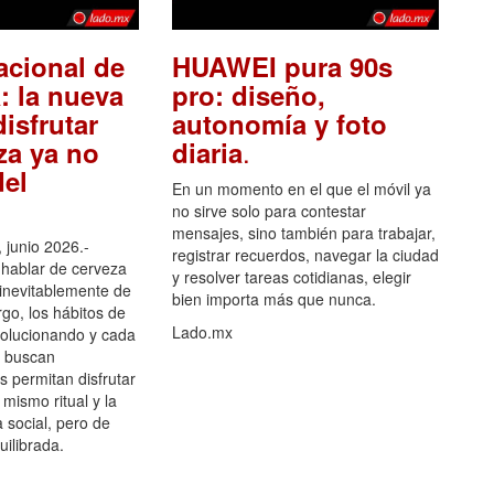
acional de
HUAWEI pura 90s
: la nueva
pro: diseño,
isfrutar
autonomía y foto
.
za ya no
diaria
el
En un momento en el que el móvil ya
no sirve solo para contestar
mensajes, sino también para trabajar,
 junio 2026.-
registrar recuerdos, navegar la ciudad
hablar de cerveza
y resolver tareas cotidianas, elegir
 inevitablemente de
bien importa más que nunca.
go, los hábitos de
Lado.mx
olucionando y cada
 buscan
es permitan disfrutar
 mismo ritual y la
 social, pero de
ilibrada.