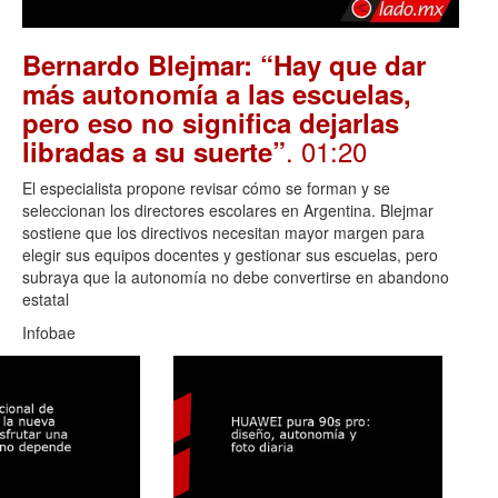
Bernardo Blejmar: “Hay que dar
más autonomía a las escuelas,
pero eso no significa dejarlas
. 01:20
libradas a su suerte”
El especialista propone revisar cómo se forman y se
seleccionan los directores escolares en Argentina. Blejmar
sostiene que los directivos necesitan mayor margen para
elegir sus equipos docentes y gestionar sus escuelas, pero
subraya que la autonomía no debe convertirse en abandono
estatal
Infobae