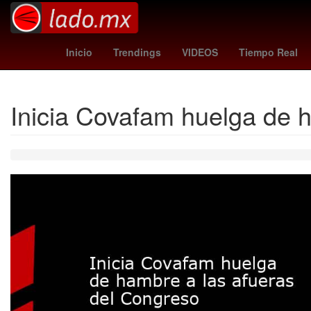
Litio
Agresión
phillies
26 de marzo
Inicio
Trendings
VIDEOS
Tiempo Real
Inicia Covafam huelga de 