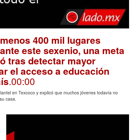
l menos 400 mil lugares
ante este sexenio, una meta
ó tras detectar mayor
r el acceso a educación
ís
.00:00
plantel en Texcoco y explicó que muchos jóvenes todavía no
 su casa.