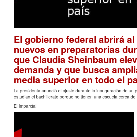
El gobierno federal abrirá a
nuevos en preparatorias dur
que Claudia Sheinbaum elev
demanda y que busca amplia
media superior en todo el pa
La presidenta anunció el ajuste durante la inauguración de un 
estudian el bachillerato porque no tienen una escuela cerca de
El Imparcial