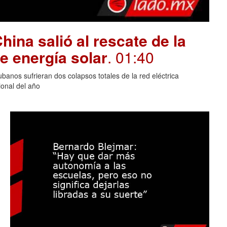
hina salió al rescate de la
e energía solar
. 01:40
banos sufrieran dos colapsos totales de la red eléctrica
onal del año