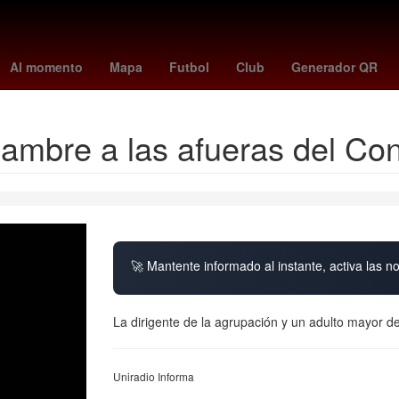
toluca vs santos
Germán Berterame
Rogelio Funes Mori
mexi
Al momento
Mapa
Futbol
Club
Generador QR
hambre a las afueras del Co
🚀 Mantente informado al instante, activa las n
La dirigente de la agrupación y un adulto mayor d
Uniradio Informa