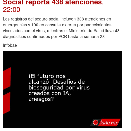
.
Social reporta 438 atenciones
22:00
Los registros del seguro social incluyen 338 atenciones en
emergencias y 100 en consulta externa por padecimientos
vinculados con el virus, mientras el Ministerio de Salud lleva 48
diagnósticos confirmados por PCR hasta la semana 28
Infobae