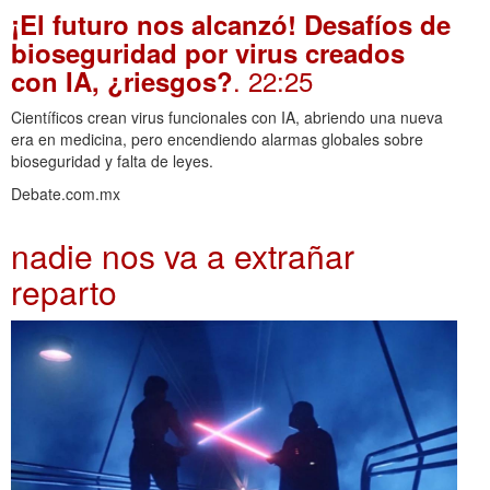
¡El futuro nos alcanzó! Desafíos de
bioseguridad por virus creados
. 22:25
con IA, ¿riesgos?
Científicos crean virus funcionales con IA, abriendo una nueva
era en medicina, pero encendiendo alarmas globales sobre
bioseguridad y falta de leyes.
Debate.com.mx
nadie nos va a extrañar
reparto