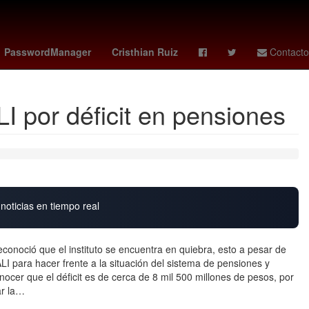
Star Wars
Cartagena de Indias
Venezolanos
América
PasswordManager
Cristhian Ruiz
Contacto
I por déficit en pensiones
noticias en tiempo real
econoció que el instituto se encuentra en quiebra, esto a pesar de
 para hacer frente a la situación del sistema de pensiones y
nocer que el déficit es de cerca de 8 mil 500 millones de pesos, por
ar la…