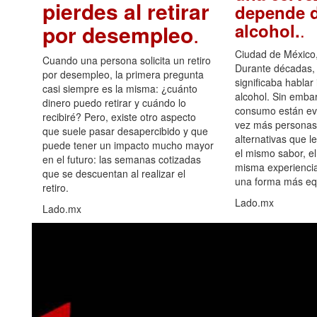
pierdes al retirar
depende d
.
alcohol.
por desempleo
.
Ciudad de México,
Cuando una persona solicita un retiro
Durante décadas, 
por desempleo, la primera pregunta
significaba hablar
casi siempre es la misma: ¿cuánto
alcohol. Sin embar
dinero puedo retirar y cuándo lo
consumo están ev
recibiré? Pero, existe otro aspecto
vez más personas
que suele pasar desapercibido y que
alternativas que l
puede tener un impacto mucho mayor
el mismo sabor, el
en el futuro: las semanas cotizadas
misma experiencia
que se descuentan al realizar el
una forma más equ
retiro.
Lado.mx
Lado.mx