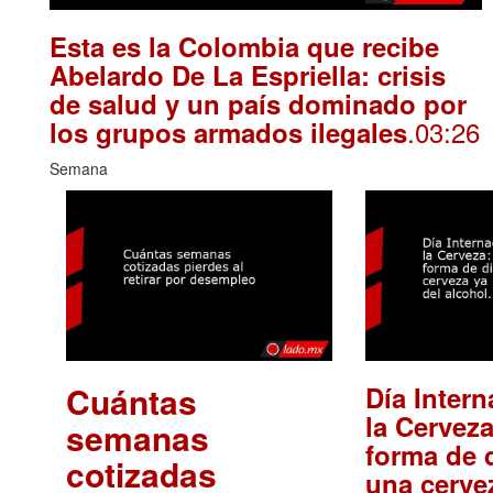
Esta es la Colombia que recibe
Abelardo De La Espriella: crisis
de salud y un país dominado por
.03:26
los grupos armados ilegales
Semana
Cuántas
Día Intern
la Cerveza
semanas
forma de d
cotizadas
una cerve