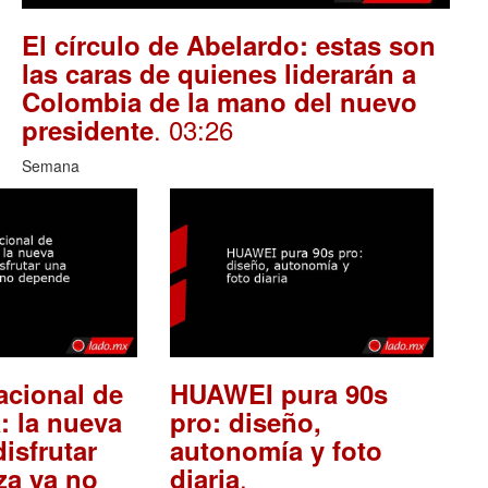
El círculo de Abelardo: estas son
las caras de quienes liderarán a
Colombia de la mano del nuevo
. 03:26
presidente
Semana
acional de
HUAWEI pura 90s
: la nueva
pro: diseño,
isfrutar
autonomía y foto
.
za ya no
diaria