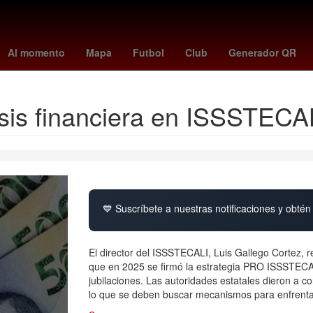
- braves
Juegos Centroamericanos y del Caribe
Detroit Pistons
Al momento
Mapa
Futbol
Club
Generador QR
isis financiera en ISSSTECAL
💙 Suscríbete a nuestras notificaciones y obtén 
El director del ISSSTECALI, Luis Gallego Cortez, r
que en 2025 se firmó la estrategia PRO ISSSTECALI
jubilaciones. Las autoridades estatales dieron a co
lo que se deben buscar mecanismos para enfrent