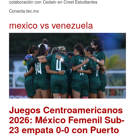
colaboración con Cedain en Creel Estudiantes
Conecta.tec.mx
mexico vs venezuela
Juegos Centroamericanos
2026: México Femenil Sub-
23 empata 0-0 con Puerto