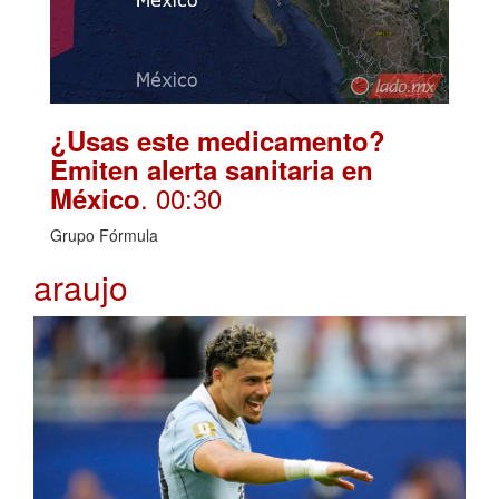
¿Usas este medicamento?
Emiten alerta sanitaria en
. 00:30
México
Grupo Fórmula
araujo