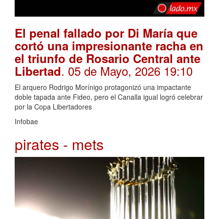
El penal fallado por Di María que
cortó una impresionante racha en
el triunfo de Rosario Central ante
. 05 de Mayo, 2026 19:10
Libertad
El arquero Rodrigo Morínigo protagonizó una impactante
doble tapada ante Fideo, pero el Canalla igual logró celebrar
por la Copa Libertadores
Infobae
pirates - mets