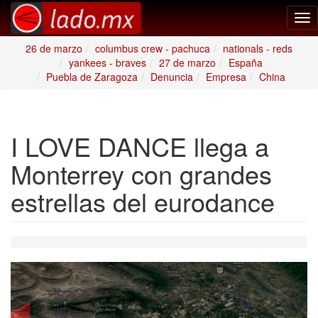
Tog
nav
26 de marzo
columbus crew - pachuca
nationals - reds
yankees - braves
27 de marzo
España
Puebla de Zaragoza
Denuncia
Empresa
China
I LOVE DANCE llega a
Monterrey con grandes
estrellas del eurodance