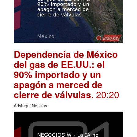
Dependencia de México
del gas de EE.UU.: el
90% importado y un
apagón a merced de
cierre de válvulas
. 20:20
Aristegui Noticias