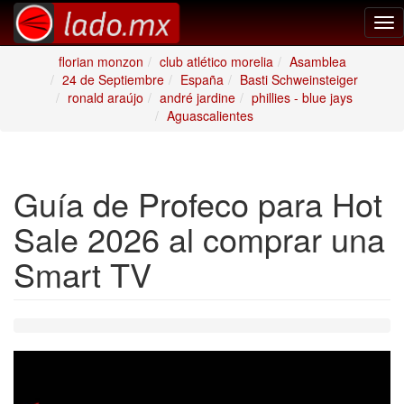
Tog
nav
florian monzon
club atlético morelia
Asamblea
24 de Septiembre
España
Basti Schweinsteiger
ronald araújo
andré jardine
phillies - blue jays
Aguascalientes
Guía de Profeco para Hot
Sale 2026 al comprar una
Smart TV