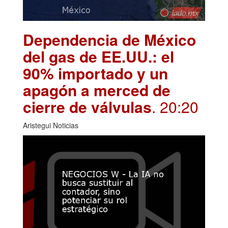
Dependencia de México
del gas de EE.UU.: el
90% importado y un
apagón a merced de
cierre de válvulas
. 20:20
Aristegui Noticias