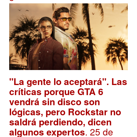
"La gente lo aceptará". Las
críticas porque GTA 6
vendrá sin disco son
lógicas, pero Rockstar no
saldrá perdiendo, dicen
algunos expertos
. 25 de